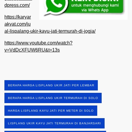
dpress.com/
https://karyar
akyat.com/ju
al-lispalang-ukir-kayu-jati-termurah-di-jogja/
https://www.youtube.com/watch?
v=VdDcXFUW6RU&t=13s
BERAPA HARGA LISPLANG UKIR JATI PER LEMBAR
BERAPA HARGA LISPLANG UKIR TERMURAH DI SOLO
HARGA LISPLANG KAYU JATI PER METER DI SOLO
LISPLANG UKIR KAYU JATI TERMURAH DI BANJARSARI