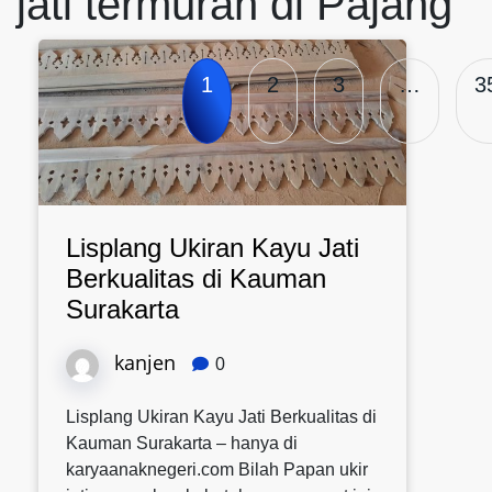
jati termurah di Pajang
1
2
3
…
3
Lisplang Ukiran Kayu Jati
Berkualitas di Kauman
Surakarta
kanjen
0
Lisplang Ukiran Kayu Jati Berkualitas di
Kauman Surakarta – hanya di
karyaanaknegeri.com Bilah Papan ukir