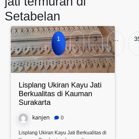
jati termurah di
Setabelan
1
2
3
…
3
Lisplang Ukiran Kayu Jati
Berkualitas di Kauman
Surakarta
kanjen
0
Lisplang Ukiran Kayu Jati Berkualitas di