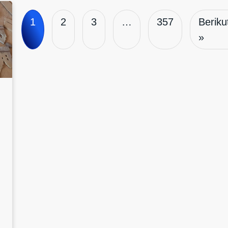
1
2
3
…
357
Beriku
»