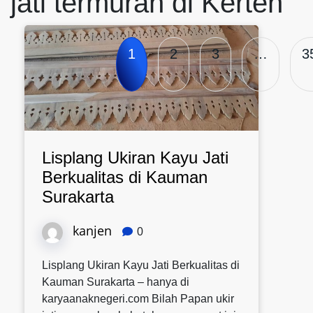
jati termurah di Kerten
1
2
3
…
3
Lisplang Ukiran Kayu Jati
Berkualitas di Kauman
Surakarta
kanjen
0
Lisplang Ukiran Kayu Jati Berkualitas di
Kauman Surakarta – hanya di
karyaanaknegeri.com Bilah Papan ukir