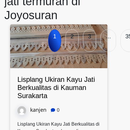
jati termurah di
Joyosuran
1
2
3
…
3
Lisplang Ukiran Kayu Jati
Berkualitas di Kauman
Surakarta
kanjen
0
Lisplang Ukiran Kayu Jati Berkualitas di