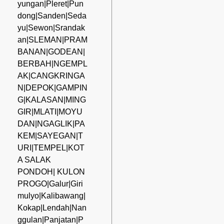
yungan|Pleret|Pun
dong|Sanden|Seda
yu|Sewon|Srandak
an|SLEMAN|PRAM
BANAN|GODEAN|
BERBAH|NGEMPL
AK|CANGKRINGA
N|DEPOK|GAMPIN
G|KALASAN|MING
GIR|MLATI|MOYU
DAN|NGAGLIK|PA
KEM|SAYEGAN|T
URI|TEMPEL|KOT
A SALAK
PONDOH| KULON
PROGO|Galur|Giri
mulyo|Kalibawang|
Kokap|Lendah|Nan
ggulan|Panjatan|P