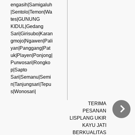
engasih|Samigaluh
|Sentolo|Temon|Wa
tes|GUNUNG
KIDUL|Gedang
Sari|Girisubo|Karan
gmojo|Ngawen|Pali
yan|Panggang|Pat
uk|Playen|Ponjong|
Purwosari|Rongko
p|Sapto
Sari|Semanu|Semi
n|Tanjungsari|Tepu
s|Wonosari|
TERIMA
PESANAN
LISPLANG UKIR
KAYU JATI
BERKUALITAS