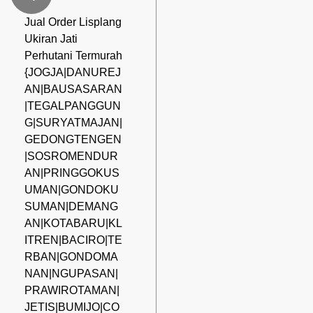
Jual Order Lisplang
Ukiran Jati
Perhutani Termurah
{JOGJA|DANUREJ
AN|BAUSASARAN
|TEGALPANGGUN
G|SURYATMAJAN|
GEDONGTENGEN
|SOSROMENDUR
AN|PRINGGOKUS
UMAN|GONDOKU
SUMAN|DEMANG
AN|KOTABARU|KL
ITREN|BACIRO|TE
RBAN|GONDOMA
NAN|NGUPASAN|
PRAWIROTAMAN|
JETIS|BUMIJO|CO