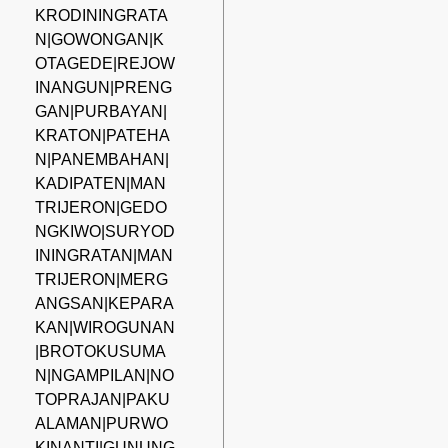
KRODININGRATA
N|GOWONGAN|K
OTAGEDE|REJOW
INANGUN|PRENG
GAN|PURBAYAN|
KRATON|PATEHA
N|PANEMBAHAN|
KADIPATEN|MAN
TRIJERON|GEDO
NGKIWO|SURYOD
ININGRATAN|MAN
TRIJERON|MERG
ANGSAN|KEPARA
KAN|WIROGUNAN
|BROTOKUSUMA
N|NGAMPILAN|NO
TOPRAJAN|PAKU
ALAMAN|PURWO
KINANTI|GUNUNG