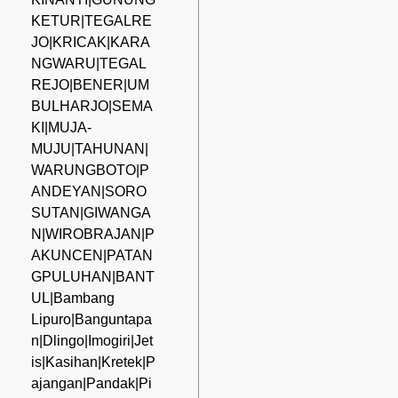
KETUR|TEGALRE
JO|KRICAK|KARA
NGWARU|TEGAL
REJO|BENER|UM
BULHARJO|SEMA
KI|MUJA-
MUJU|TAHUNAN|
WARUNGBOTO|P
ANDEYAN|SORO
SUTAN|GIWANGA
N|WIROBRAJAN|P
AKUNCEN|PATAN
GPULUHAN|BANT
UL|Bambang
Lipuro|Banguntapa
n|Dlingo|Imogiri|Jet
is|Kasihan|Kretek|P
ajangan|Pandak|Pi