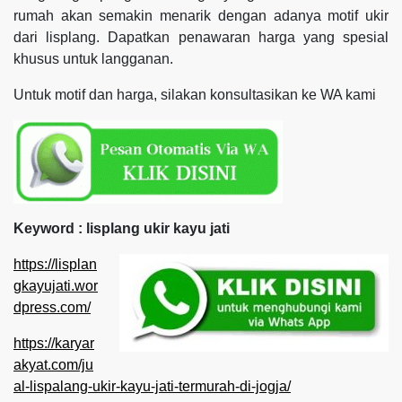
rumah akan semakin menarik dengan adanya motif ukir
dari lisplang. Dapatkan penawaran harga yang spesial
khusus untuk langganan.
Untuk motif dan harga, silakan konsultasikan ke WA kami
Keyword : lisplang ukir kayu jati
https://lisplan
gkayujati.wor
dpress.com/
https://karyar
akyat.com/ju
al-lispalang-ukir-kayu-jati-termurah-di-jogja/