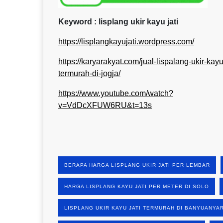
Keyword : lisplang ukir kayu jati
https://lisplangkayujati.wordpress.com/
https://karyarakyat.com/jual-lispalang-ukir-kayu-
termurah-di-jogja/
https://www.youtube.com/watch?
v=VdDcXFUW6RU&t=13s
BERAPA HARGA LISPLANG UKIR JATI PER LEMBAR
HARGA LISPLANG KAYU JATI PER METER DI SOLO
LISPLANG UKIR KAYU JATI TERMURAH DI BANYUANYA