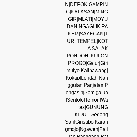
N|DEPOK|GAMPIN
G|KALASAN|MING
GIR|MLATI|MOYU
DAN|NGAGLIK|PA
KEM|SAYEGAN|T
URI|TEMPEL|KOT
A SALAK
PONDOH| KULON
PROGO|Galur|Giri
mulyo|Kalibawang|
Kokap|Lendah|Nan
ggulan|Panjatan|P
engasih|Samigaluh
|Sentolo|Temon|Wa
tes|GUNUNG
KIDUL|Gedang
Sari|Girisubo|Karan
gmojo|Ngawen|Pali
yan|Panggang|Pat