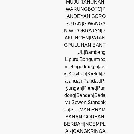
MUJU|TAHUNAN|
WARUNGBOTO|P
ANDEYAN|SORO
SUTAN|GIWANGA
N|WIROBRAJAN|P
AKUNCEN|PATAN
GPULUHAN|BANT
UL|Bambang
Lipuro|Banguntapa
n|Dlingo|Imogiri|Jet
is|Kasihan|Kretek|P
ajangan|Pandak|Pi
yungan|Pleret|Pun
dong|Sanden|Seda
yu|Sewon|Srandak
an|SLEMAN|PRAM
BANAN|GODEAN|
BERBAH|NGEMPL
AK|CANGKRINGA