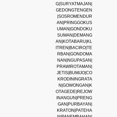
G|SURYATMAJAN|
GEDONGTENGEN
|SOSROMENDUR
AN|PRINGGOKUS
UMAN|GONDOKU
SUMAN|DEMANG
AN|KOTABARU|KL
ITREN|BACIRO|TE
RBAN|GONDOMA
NAN|NGUPASAN|
PRAWIROTAMAN|
JETIS|BUMIJO|CO
KRODININGRATA
N|GOWONGAN|K
OTAGEDE|REJOW
INANGUN|PRENG
GAN|PURBAYAN|
KRATON|PATEHA
N|PANEMBAHAN|