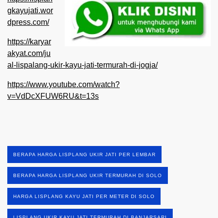
gkayujati.wor
dpress.com/
https://karyar
akyat.com/ju
al-lispalang-ukir-kayu-jati-termurah-di-jogja/
https://www.youtube.com/watch?
v=VdDcXFUW6RU&t=13s
BERAPA HARGA LISPLANG UKIR JATI PER LEMBAR
BERAPA HARGA LISPLANG UKIR TERMURAH DI SOLO
HARGA LISPLANG KAYU JATI PER METER DI SOLO
LISPLANG UKIR KAYU JATI TERMURAH DI BANJARSARI