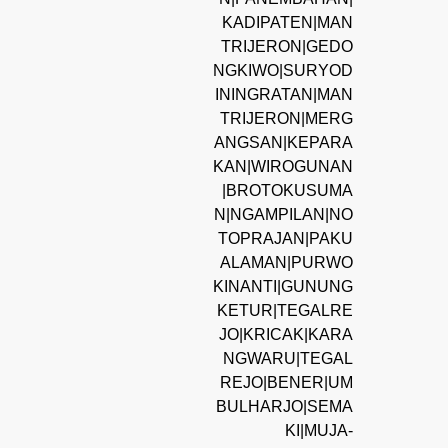
KADIPATEN|MAN
TRIJERON|GEDO
NGKIWO|SURYOD
ININGRATAN|MAN
TRIJERON|MERG
ANGSAN|KEPARA
KAN|WIROGUNAN
|BROTOKUSUMA
N|NGAMPILAN|NO
TOPRAJAN|PAKU
ALAMAN|PURWO
KINANTI|GUNUNG
KETUR|TEGALRE
JO|KRICAK|KARA
NGWARU|TEGAL
REJO|BENER|UM
BULHARJO|SEMA
KI|MUJA-