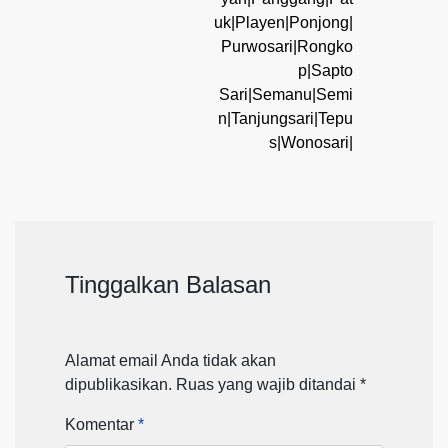
uk|Playen|Ponjong|
Purwosari|Rongko
p|Sapto
Sari|Semanu|Semi
n|Tanjungsari|Tepu
s|Wonosari|
Tinggalkan Balasan
Alamat email Anda tidak akan
dipublikasikan.
Ruas yang wajib ditandai
*
Komentar
*