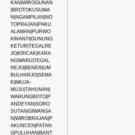
KAN|WIROGUNAN
|BROTOKUSUMA
N|NGAMPILAN|NO
TOPRAJAN|PAKU
ALAMAN|PURWO
KINANTI|GUNUNG
KETUR|TEGALRE
JO|KRICAK|KARA
NGWARU|TEGAL
REJO|BENER|UM
BULHARJO|SEMA
KI|MUJA-
MUJU|TAHUNAN|
WARUNGBOTO|P
ANDEYAN|SORO
SUTAN|GIWANGA
N|WIROBRAJAN|P
AKUNCEN|PATAN
GPULUHAN|BANT