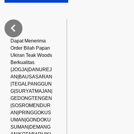
Dapat Menerima
Order Bilah Papan
Ukiran Teak Woods
Berkualitas
{JOGJA|DANUREJ
AN|BAUSASARAN
|TEGALPANGGUN
G|SURYATMAJAN|
GEDONGTENGEN
|SOSROMENDUR
AN|PRINGGOKUS
UMAN|GONDOKU
SUMAN|DEMANG