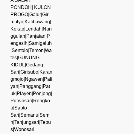
A SALAK
PONDOH| KULON
PROGO|Galur|Giri
mulyo|Kalibawang|
Kokap|Lendah|Nan
ggulan|Panjatan|P
engasih|Samigaluh
|Sentolo|Temon|Wa
tes|GUNUNG
KIDUL|Gedang
Sari|Girisubo|Karan
gmojo|Ngawen|Pali
yan|Panggang|Pat
uk|Playen|Ponjong|
Purwosari|Rongko
p|Sapto
Sari|Semanu|Semi
n|Tanjungsari|Tepu
s|Wonosari|