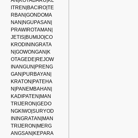
AN|KOTABARU|KL
ITREN|BACIRO|TE
RBAN|GONDOMA
NAN|NGUPASAN|
PRAWIROTAMAN|
JETIS|BUMIJO|CO
KRODININGRATA
N|GOWONGAN|K
OTAGEDE|REJOW
INANGUN|PRENG
GAN|PURBAYAN|
KRATON|PATEHA
N|PANEMBAHAN|
KADIPATEN|MAN
TRIJERON|GEDO
NGKIWO|SURYOD
ININGRATAN|MAN
TRIJERON|MERG
ANGSAN|KEPARA