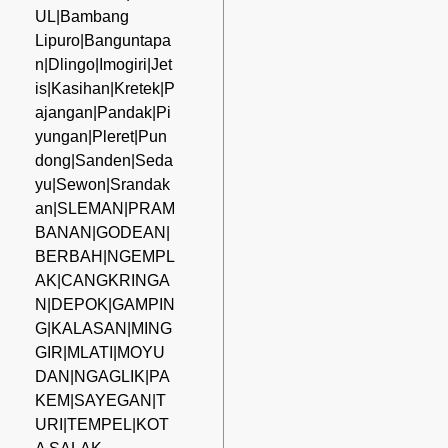
UL|Bambang
Lipuro|Banguntapa
n|Dlingo|Imogiri|Jet
is|Kasihan|Kretek|P
ajangan|Pandak|Pi
yungan|Pleret|Pun
dong|Sanden|Seda
yu|Sewon|Srandak
an|SLEMAN|PRAM
BANAN|GODEAN|
BERBAH|NGEMPL
AK|CANGKRINGA
N|DEPOK|GAMPIN
G|KALASAN|MING
GIR|MLATI|MOYU
DAN|NGAGLIK|PA
KEM|SAYEGAN|T
URI|TEMPEL|KOT