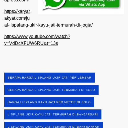
https://karyar
akyat.com/ju
al-lispalang-ukir-kayu-jati-termurah-di-jogja/
https://www.youtube.com/watch?
v=VdDcXFUW6RU&t=13s
BERAPA HARGA LISPLANG UKIR JATI PER LEMBAR
BERAPA HARGA LISPLANG UKIR TERMURAH DI SOLO
HARGA LISPLANG KAYU JATI PER METER DI SOLO
LISPLANG UKIR KAYU JATI TERMURAH DI BANJARSARI
LISPLANG UKIR KAYU JATI TERMURAH DI BANYUANYAR