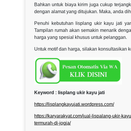
Bahkan untuk biaya kirim juga cukup terjangk
dengan alamat yang ditujukan. Maka, anda dih
Penuhi kebutuhan lisplang ukir kayu jati 
Tampilan rumah akan semakin menarik dengan
harga yang spesial khusus untuk pelanggan.
Untuk motif dan harga, silakan konsultasikan k
Keyword : lisplang ukir kayu jati
https://lisplangkayujati.wordpress.com/
https://karyarakyat.com/jual-lispalang-ukir-kayu-
termurah-di-jogja/