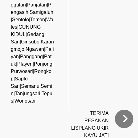
ggulan|Panjatan|P
engasih|Samigaluh
|Sentolo|Temon|Wa
tes|GUNUNG
KIDUL|Gedang
Sari|Girisubo|Karan
gmojo|Ngawen|Pali
yan|Panggang|Pat
uk|Playen|Ponjong|
Purwosari|Rongko
p|Sapto
Sari|Semanu|Semi
n|Tanjungsari|Tepu
s|Wonosari|
TERIMA
PESANAN
LISPLANG UKIR
KAYU JATI