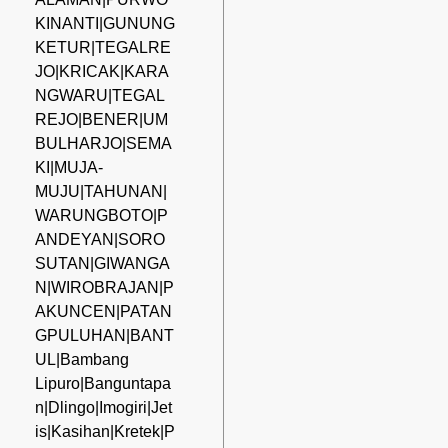
KINANTI|GUNUNG
KETUR|TEGALRE
JO|KRICAK|KARA
NGWARU|TEGAL
REJO|BENER|UM
BULHARJO|SEMA
KI|MUJA-
MUJU|TAHUNAN|
WARUNGBOTO|P
ANDEYAN|SORO
SUTAN|GIWANGA
N|WIROBRAJAN|P
AKUNCEN|PATAN
GPULUHAN|BANT
UL|Bambang
Lipuro|Banguntapa
n|Dlingo|Imogiri|Jet
is|Kasihan|Kretek|P