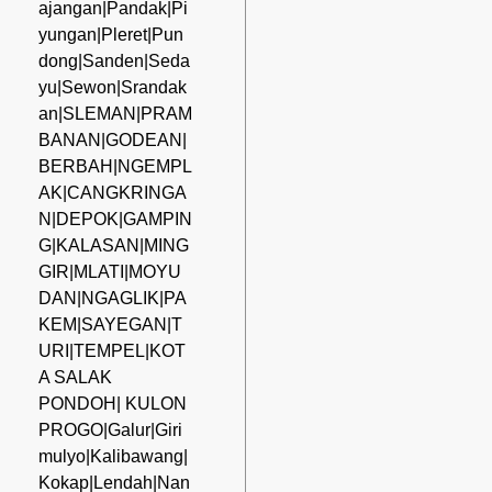
ajangan|Pandak|Pi
yungan|Pleret|Pun
dong|Sanden|Seda
yu|Sewon|Srandak
an|SLEMAN|PRAM
BANAN|GODEAN|
BERBAH|NGEMPL
AK|CANGKRINGA
N|DEPOK|GAMPIN
G|KALASAN|MING
GIR|MLATI|MOYU
DAN|NGAGLIK|PA
KEM|SAYEGAN|T
URI|TEMPEL|KOT
A SALAK
PONDOH| KULON
PROGO|Galur|Giri
mulyo|Kalibawang|
Kokap|Lendah|Nan