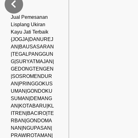
Jual Pemesanan
Lisplang Ukiran
Kayu Jati Terbaik
{JOGJA|DANUREJ
AN|BAUSASARAN
|TEGALPANGGUN
G|SURYATMAJAN|
GEDONGTENGEN
|SOSROMENDUR
AN|PRINGGOKUS
UMAN|GONDOKU
SUMAN|DEMANG
AN|KOTABARU|KL
ITREN|BACIRO|TE
RBAN|GONDOMA
NAN|NGUPASAN|
PRAWIROTAMAN|