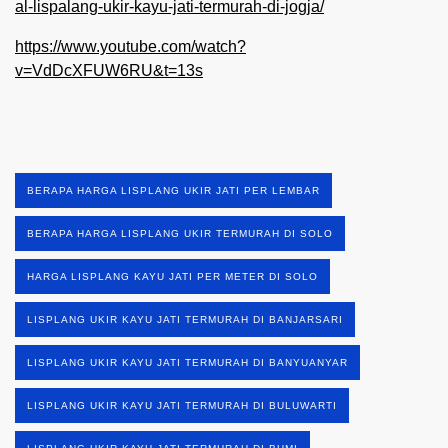
al-lispalang-ukir-kayu-jati-termurah-di-jogja/
https://www.youtube.com/watch?
v=VdDcXFUW6RU&t=13s
BERAPA HARGA LISPLANG UKIR JATI PER LEMBAR
BERAPA HARGA LISPLANG UKIR TERMURAH DI SOLO
HARGA LISPLANG KAYU JATI PER METER DI SOLO
LISPLANG UKIR KAYU JATI TERMURAH DI BANJARSARI
LISPLANG UKIR KAYU JATI TERMURAH DI BANYUANYAR
LISPLANG UKIR KAYU JATI TERMURAH DI BULUWARTI