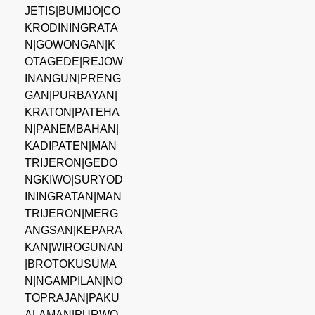
JETIS|BUMIJO|CO
KRODININGRATA
N|GOWONGAN|K
OTAGEDE|REJOW
INANGUN|PRENG
GAN|PURBAYAN|
KRATON|PATEHA
N|PANEMBAHAN|
KADIPATEN|MAN
TRIJERON|GEDO
NGKIWO|SURYOD
ININGRATAN|MAN
TRIJERON|MERG
ANGSAN|KEPARA
KAN|WIROGUNAN
|BROTOKUSUMA
N|NGAMPILAN|NO
TOPRAJAN|PAKU
ALAMAN|PURWO