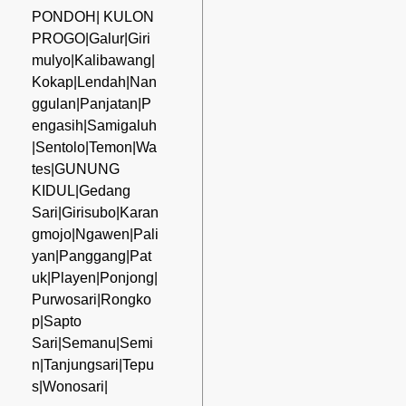
PONDOH| KULON
PROGO|Galur|Giri
mulyo|Kalibawang|
Kokap|Lendah|Nan
ggulan|Panjatan|P
engasih|Samigaluh
|Sentolo|Temon|Wa
tes|GUNUNG
KIDUL|Gedang
Sari|Girisubo|Karan
gmojo|Ngawen|Pali
yan|Panggang|Pat
uk|Playen|Ponjong|
Purwosari|Rongko
p|Sapto
Sari|Semanu|Semi
n|Tanjungsari|Tepu
s|Wonosari|