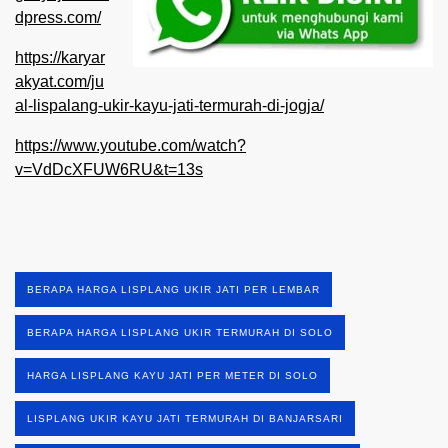
dpress.com/
https://karyar
akyat.com/ju
al-lispalang-ukir-kayu-jati-termurah-di-jogja/
https://www.youtube.com/watch?
v=VdDcXFUW6RU&t=13s
BERAPA HARGA LISPLANG UKIR JATI PER LEMBAR
BERAPA HARGA LISPLANG UKIR TERMURAH DI SOLO
HARGA LISPLANG KAYU JATI PER METER DI SOLO
LISPLANG UKIR KAYU JATI TERMURAH DI BANJARSARI