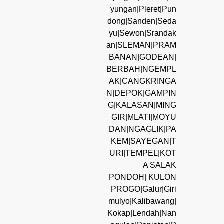
yungan|Pleret|Pun
dong|Sanden|Seda
yu|Sewon|Srandak
an|SLEMAN|PRAM
BANAN|GODEAN|
BERBAH|NGEMPL
AK|CANGKRINGA
N|DEPOK|GAMPIN
G|KALASAN|MING
GIR|MLATI|MOYU
DAN|NGAGLIK|PA
KEM|SAYEGAN|T
URI|TEMPEL|KOT
A SALAK
PONDOH| KULON
PROGO|Galur|Giri
mulyo|Kalibawang|
Kokap|Lendah|Nan