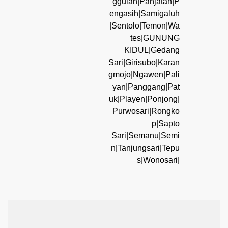
ggulan|Panjatan|P
engasih|Samigaluh
|Sentolo|Temon|Wa
tes|GUNUNG
KIDUL|Gedang
Sari|Girisubo|Karan
gmojo|Ngawen|Pali
yan|Panggang|Pat
uk|Playen|Ponjong|
Purwosari|Rongko
p|Sapto
Sari|Semanu|Semi
n|Tanjungsari|Tepu
s|Wonosari|