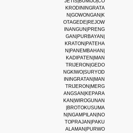
JETIS|BUMIJO|CO
KRODININGRATA
N|GOWONGAN|K
OTAGEDE|REJOW
INANGUN|PRENG
GAN|PURBAYAN|
KRATON|PATEHA
N|PANEMBAHAN|
KADIPATEN|MAN
TRIJERON|GEDO
NGKIWO|SURYOD
ININGRATAN|MAN
TRIJERON|MERG
ANGSAN|KEPARA
KAN|WIROGUNAN
|BROTOKUSUMA
N|NGAMPILAN|NO
TOPRAJAN|PAKU
ALAMAN|PURWO