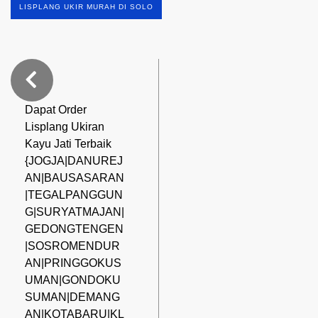
LISPLANG UKIR MURAH DI SOLO
Dapat Order
Lisplang Ukiran
Kayu Jati Terbaik
{JOGJA|DANUREJ
AN|BAUSASARAN
|TEGALPANGGUN
G|SURYATMAJAN|
GEDONGTENGEN
|SOSROMENDUR
AN|PRINGGOKUS
UMAN|GONDOKU
SUMAN|DEMANG
AN|KOTABARU|KL