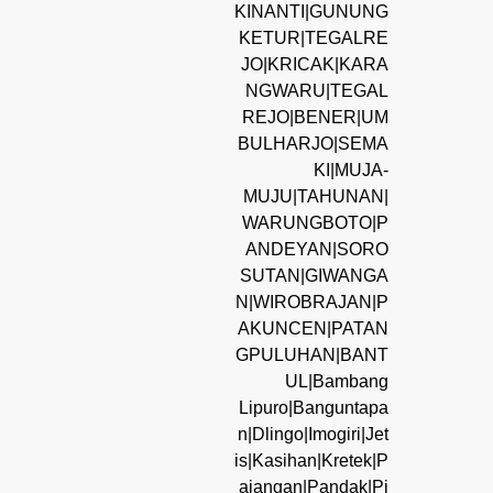
KINANTI|GUNUNG
KETUR|TEGALRE
JO|KRICAK|KARA
NGWARU|TEGAL
REJO|BENER|UM
BULHARJO|SEMA
KI|MUJA-
MUJU|TAHUNAN|
WARUNGBOTO|P
ANDEYAN|SORO
SUTAN|GIWANGA
N|WIROBRAJAN|P
AKUNCEN|PATAN
GPULUHAN|BANT
UL|Bambang
Lipuro|Banguntapa
n|Dlingo|Imogiri|Jet
is|Kasihan|Kretek|P
ajangan|Pandak|Pi