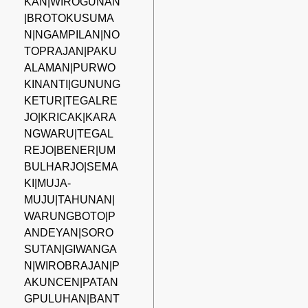
KAN|WIROGUNAN
|BROTOKUSUMA
N|NGAMPILAN|NO
TOPRAJAN|PAKU
ALAMAN|PURWO
KINANTI|GUNUNG
KETUR|TEGALRE
JO|KRICAK|KARA
NGWARU|TEGAL
REJO|BENER|UM
BULHARJO|SEMA
KI|MUJA-
MUJU|TAHUNAN|
WARUNGBOTO|P
ANDEYAN|SORO
SUTAN|GIWANGA
N|WIROBRAJAN|P
AKUNCEN|PATAN
GPULUHAN|BANT