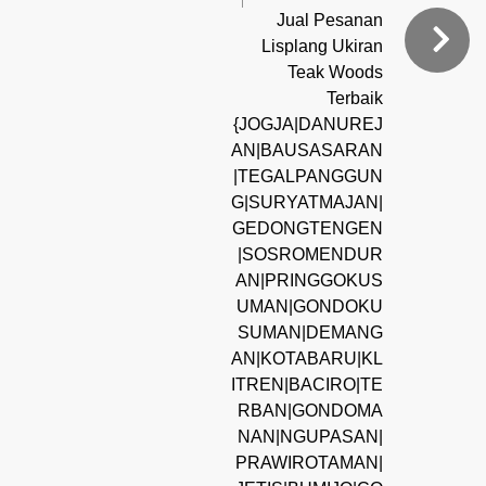
Jual Pesanan
Lisplang Ukiran
Teak Woods
Terbaik
{JOGJA|DANUREJ
AN|BAUSASARAN
|TEGALPANGGUN
G|SURYATMAJAN|
GEDONGTENGEN
|SOSROMENDUR
AN|PRINGGOKUS
UMAN|GONDOKU
SUMAN|DEMANG
AN|KOTABARU|KL
ITREN|BACIRO|TE
RBAN|GONDOMA
NAN|NGUPASAN|
PRAWIROTAMAN|