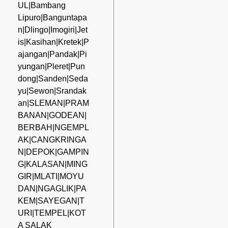
UL|Bambang
Lipuro|Banguntapa
n|Dlingo|Imogiri|Jet
is|Kasihan|Kretek|P
ajangan|Pandak|Pi
yungan|Pleret|Pun
dong|Sanden|Seda
yu|Sewon|Srandak
an|SLEMAN|PRAM
BANAN|GODEAN|
BERBAH|NGEMPL
AK|CANGKRINGA
N|DEPOK|GAMPIN
G|KALASAN|MING
GIR|MLATI|MOYU
DAN|NGAGLIK|PA
KEM|SAYEGAN|T
URI|TEMPEL|KOT
A SALAK