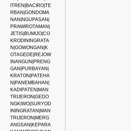
ITREN|BACIRO|TE
RBAN|GONDOMA
NAN|NGUPASAN|
PRAWIROTAMAN|
JETIS|BUMIJO|CO
KRODININGRATA
N|GOWONGAN|K
OTAGEDE|REJOW
INANGUN|PRENG
GAN|PURBAYAN|
KRATON|PATEHA
N|PANEMBAHAN|
KADIPATEN|MAN
TRIJERON|GEDO
NGKIWO|SURYOD
ININGRATAN|MAN
TRIJERON|MERG
ANGSAN|KEPARA