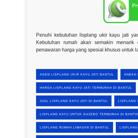
Penuhi kebutuhan lisplang ukir kayu jati 
Kebutuhan rumah akan semakin menarik d
penawaran harga yang spesial khusus untuk 
AGEN LISPLANG UKIR KAYU JATI BANTUL
ANEKA 
HARGA LISPLANG KAYU JATI TERMURAH DI BANTUL
JUAL LISPLANG KAYU JATI DI BANTUL
LISPLANG 
LISPLANG KAYU UNTUK GAZEBO TERMURAH DI BANTU
LISPLANG RUMAH LIMASAN DI BANTUL
LISPLANG