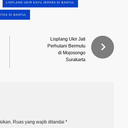
LISPLANG UKIR KAYU JEPARA DI BANTUL
ITAS DI BANTUL
Lisplang Ukir Jati
Perhutani Bermutu
di Mojosongo
Surakarta
sikan.
Ruas yang wajib ditandai
*