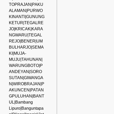
TOPRAJAN|PAKU
ALAMAN|PURWO
KINANTI|GUNUNG
KETUR|TEGALRE
JO|KRICAK|KARA
NGWARU|TEGAL
REJO|BENER|UM
BULHARJO|SEMA
KI|MUJA-
MUJU|TAHUNAN|
WARUNGBOTO|P
ANDEYAN|SORO
SUTAN|GIWANGA
N|WIROBRAJAN|P
AKUNCEN|PATAN
GPULUHAN|BANT
UL|Bambang
Lipuro|Banguntapa