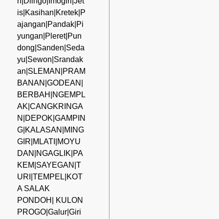
n|Dlingo|Imogiri|Jet
is|Kasihan|Kretek|P
ajangan|Pandak|Pi
yungan|Pleret|Pun
dong|Sanden|Seda
yu|Sewon|Srandak
an|SLEMAN|PRAM
BANAN|GODEAN|
BERBAH|NGEMPL
AK|CANGKRINGA
N|DEPOK|GAMPIN
G|KALASAN|MING
GIR|MLATI|MOYU
DAN|NGAGLIK|PA
KEM|SAYEGAN|T
URI|TEMPEL|KOT
A SALAK
PONDOH| KULON
PROGO|Galur|Giri