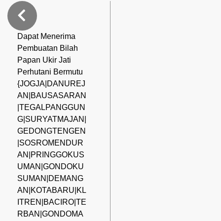
Dapat Menerima
Pembuatan Bilah
Papan Ukir Jati
Perhutani Bermutu
{JOGJA|DANUREJ
AN|BAUSASARAN
|TEGALPANGGUN
G|SURYATMAJAN|
GEDONGTENGEN
|SOSROMENDUR
AN|PRINGGOKUS
UMAN|GONDOKU
SUMAN|DEMANG
AN|KOTABARU|KL
ITREN|BACIRO|TE
RBAN|GONDOMA