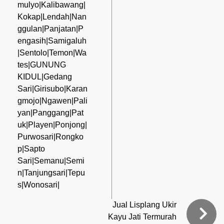
mulyo|Kalibawang|
Kokap|Lendah|Nan
ggulan|Panjatan|P
engasih|Samigaluh
|Sentolo|Temon|Wa
tes|GUNUNG
KIDUL|Gedang
Sari|Girisubo|Karan
gmojo|Ngawen|Pali
yan|Panggang|Pat
uk|Playen|Ponjong|
Purwosari|Rongko
p|Sapto
Sari|Semanu|Semi
n|Tanjungsari|Tepu
s|Wonosari|
Jual Lisplang Ukir
Kayu Jati Termurah