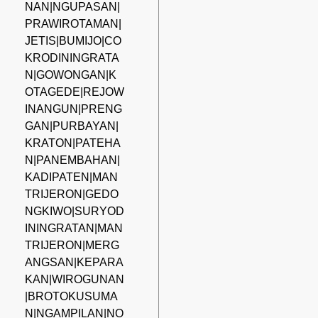
NAN|NGUPASAN|
PRAWIROTAMAN|
JETIS|BUMIJO|CO
KRODININGRATA
N|GOWONGAN|K
OTAGEDE|REJOW
INANGUN|PRENG
GAN|PURBAYAN|
KRATON|PATEHA
N|PANEMBAHAN|
KADIPATEN|MAN
TRIJERON|GEDO
NGKIWO|SURYOD
ININGRATAN|MAN
TRIJERON|MERG
ANGSAN|KEPARA
KAN|WIROGUNAN
|BROTOKUSUMA
N|NGAMPILAN|NO