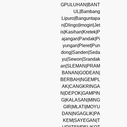
GPULUHAN|BANT
UL|Bambang
Lipuro|Banguntapa
n|Dlingo|Imogiri|Jet
is|Kasihan|Kretek|P
ajangan|Pandak|Pi
yungan|Pleret|Pun
dong|Sanden|Seda
yu|Sewon|Srandak
an|SLEMAN|PRAM
BANAN|GODEAN|
BERBAH|NGEMPL
AK|CANGKRINGA
N|DEPOK|GAMPIN
G|KALASAN|MING
GIR|MLATI|MOYU
DAN|NGAGLIK|PA
KEM|SAYEGAN|T