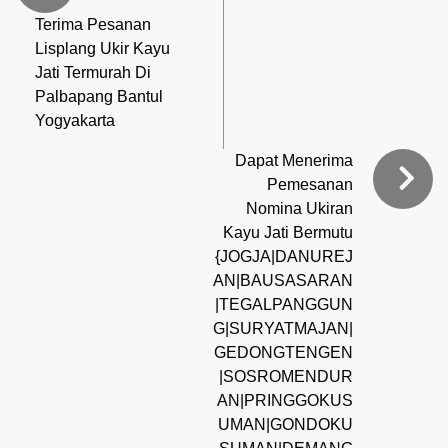
Terima Pesanan
Lisplang Ukir Kayu
Jati Termurah Di
Palbapang Bantul
Yogyakarta
Dapat Menerima
Pemesanan
Nomina Ukiran
Kayu Jati Bermutu
{JOGJA|DANUREJ
AN|BAUSASARAN
|TEGALPANGGUN
G|SURYATMAJAN|
GEDONGTENGEN
|SOSROMENDUR
AN|PRINGGOKUS
UMAN|GONDOKU