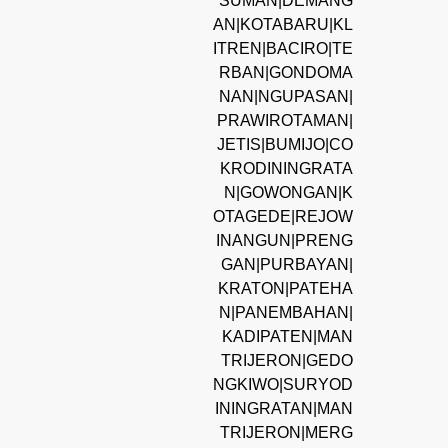
SUMAN|DEMANG
AN|KOTABARU|KL
ITREN|BACIRO|TE
RBAN|GONDOMA
NAN|NGUPASAN|
PRAWIROTAMAN|
JETIS|BUMIJO|CO
KRODININGRATA
N|GOWONGAN|K
OTAGEDE|REJOW
INANGUN|PRENG
GAN|PURBAYAN|
KRATON|PATEHA
N|PANEMBAHAN|
KADIPATEN|MAN
TRIJERON|GEDO
NGKIWO|SURYOD
ININGRATAN|MAN
TRIJERON|MERG