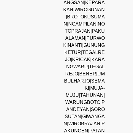
ANGSAN|KEPARA
KAN|WIROGUNAN
|BROTOKUSUMA
N|NGAMPILAN|NO
TOPRAJAN|PAKU
ALAMAN|PURWO
KINANTI|GUNUNG
KETUR|TEGALRE
JO|KRICAK|KARA
NGWARU|TEGAL
REJO|BENER|UM
BULHARJO|SEMA
KI|MUJA-
MUJU|TAHUNAN|
WARUNGBOTO|P
ANDEYAN|SORO
SUTAN|GIWANGA
N|WIROBRAJAN|P
AKUNCEN|PATAN