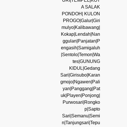
URI|TEMPEL|KOT
A SALAK
PONDOH| KULON
PROGO|Galur|Giri
mulyo|Kalibawang|
Kokap|Lendah|Nan
ggulan|Panjatan|P
engasih|Samigaluh
|Sentolo|Temon|Wa
tes|GUNUNG
KIDUL|Gedang
Sari|Girisubo|Karan
gmojo|Ngawen|Pali
yan|Panggang|Pat
uk|Playen|Ponjong|
Purwosari|Rongko
p|Sapto
Sari|Semanu|Semi
n|Tanjungsari|Tepu