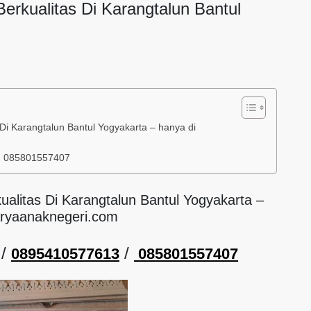
Berkualitas Di Karangtalun Bantul
 Di Karangtalun Bantul Yogyakarta – hanya di
/ 085801557407
kualitas Di Karangtalun Bantul Yogyakarta –
aryaanaknegeri.com
/
/
0895410577613
085801557407