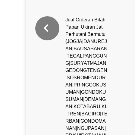
Jual Orderan Bilah
Papan Ukiran Jati
Perhutani Bermutu
{JOGJA|DANUREJ
AN|BAUSASARAN
|TEGALPANGGUN
G|SURYATMAJAN|
GEDONGTENGEN
|SOSROMENDUR
AN|PRINGGOKUS
UMAN|GONDOKU
SUMAN|DEMANG
AN|KOTABARU|KL
ITREN|BACIRO|TE
RBAN|GONDOMA
NAN|NGUPASAN|