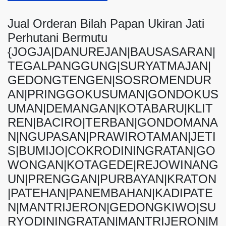
Jual Orderan Bilah Papan Ukiran Jati
Perhutani Bermutu
{JOGJA|DANUREJAN|BAUSASARAN|
TEGALPANGGUNG|SURYATMAJAN|
GEDONGTENGEN|SOSROMENDUR
AN|PRINGGOKUSUMAN|GONDOKUS
UMAN|DEMANGAN|KOTABARU|KLIT
REN|BACIRO|TERBAN|GONDOMANA
N|NGUPASAN|PRAWIROTAMAN|JETI
S|BUMIJO|COKRODININGRATAN|GO
WONGAN|KOTAGEDE|REJOWINANG
UN|PRENGGAN|PURBAYAN|KRATON
|PATEHAN|PANEMBAHAN|KADIPATE
N|MANTRIJERON|GEDONGKIWO|SU
RYODININGRATAN|MANTRIJERON|M