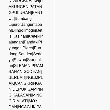
N|WIROBRAJAN|P
AKUNCEN|PATAN
GPULUHAN|BANT
UL|Bambang
Lipuro|Banguntapa
n|Dlingo|Imogiri|Jet
is|Kasihan|Kretek|P
ajangan|Pandak|Pi
yungan|Pleret|Pun
dong|Sanden|Seda
yu|Sewon|Srandak
an|SLEMAN|PRAM
BANAN|GODEAN|
BERBAH|NGEMPL
AK|CANGKRINGA
N|DEPOK|GAMPIN
G|KALASAN|MING
GIR|MLATI|MOYU
DAN|NGAGLIK|PA