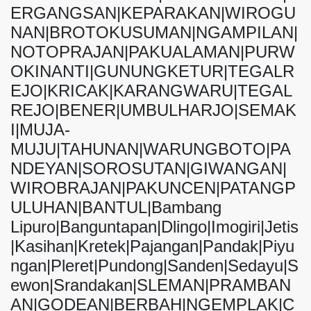
ERGANGSAN|KEPARAKAN|WIROGU
NAN|BROTOKUSUMAN|NGAMPILAN|
NOTOPRAJAN|PAKUALAMAN|PURW
OKINANTI|GUNUNGKETUR|TEGALR
EJO|KRICAK|KARANGWARU|TEGAL
REJO|BENER|UMBULHARJO|SEMAK
I|MUJA-
MUJU|TAHUNAN|WARUNGBOTO|PA
NDEYAN|SOROSUTAN|GIWANGAN|
WIROBRAJAN|PAKUNCEN|PATANGP
ULUHAN|BANTUL|Bambang
Lipuro|Banguntapan|Dlingo|Imogiri|Jetis
|Kasihan|Kretek|Pajangan|Pandak|Piyu
ngan|Pleret|Pundong|Sanden|Sedayu|S
ewon|Srandakan|SLEMAN|PRAMBAN
AN|GODEAN|BERBAH|NGEMPLAK|C