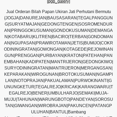
[pgp_galery]
Jual Orderan Bilah Papan Ukiran Jati Perhutani Bermutu
{JOGJA|DANUREJAN|BAUSASARAN|TEGALPANGGUN
G|SURYATMAJAN|GEDONGTENGEN|SOSROMENDUR
AN|PRINGGOKUSUMAN|GONDOKUSUMAN|DEMANGA
N|KOTABARU|KLITREN|BACIRO|TERBAN|GONDOMAN
AN|NGUPASAN|PRAWIROTAMAN|JETIS|BUMIJO|COKR
ODININGRATAN|GOWONGAN|KOTAGEDE|REJOWINAN
GUN|PRENGGAN|PURBAYAN|KRATON|PATEHAN|PAN
EMBAHAN|KADIPATEN|MANTRIJERON|GEDONGKIWO|
SURYODININGRATAN|MANTRIJERON|MERGANGSAN|
KEPARAKAN|WIROGUNAN|BROTOKUSUMAN|NGAMPI
LAN|NOTOPRAJAN|PAKUALAMAN|PURWOKINANTI|G
UNUNGKETUR|TEGALREJO|KRICAK|KARANGWARU|T
EGALREJO|BENER|UMBULHARJO|SEMAKI|MUJA-
MUJU|TAHUNAN|WARUNGBOTO|PANDEYAN|SOROSU
TAN|GIWANGAN|WIROBRAJAN|PAKUNCEN|PATANGP
ULUHAN|BANTUL|Bambang