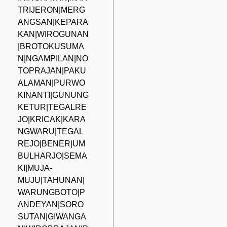
TRIJERON|MERG
ANGSAN|KEPARA
KAN|WIROGUNAN
|BROTOKUSUMA
N|NGAMPILAN|NO
TOPRAJAN|PAKU
ALAMAN|PURWO
KINANTI|GUNUNG
KETUR|TEGALRE
JO|KRICAK|KARA
NGWARU|TEGAL
REJO|BENER|UM
BULHARJO|SEMA
KI|MUJA-
MUJU|TAHUNAN|
WARUNGBOTO|P
ANDEYAN|SORO
SUTAN|GIWANGA