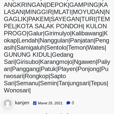
ANGKRINGAN|DEPOK|GAMPING|KA
LASAN|MINGGIR|MLATI|MOYUDAN|N
GAGLIK|PAKEM|SAYEGAN|TURI|TEM
PEL|KOTA SALAK PONDOH| KULON
PROGO|Galur|Girimulyo|Kalibawang|K
okap|Lendah|Nanggulan|Panjatan|Peng
asih|Samigaluh|Sentolo|Temon|Wates|
GUNUNG KIDUL|Gedang
Sari|Girisubo|Karangmojo|Ngawen|Paliy
an|Panggang|Patuk|Playen|Ponjong|Pu
rwosari|Rongkop|Sapto
Sari|Semanu|Semin|Tanjungsari|Tepus|
Wonosari|
kanjen
0
Maret 25, 2021