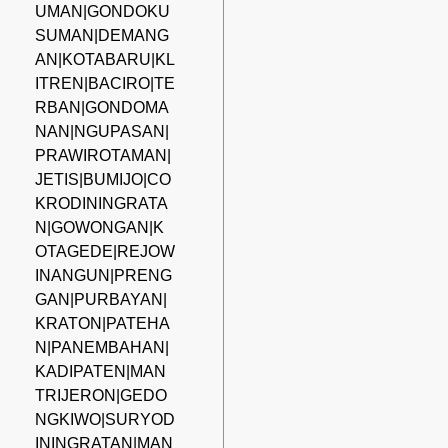
UMAN|GONDOKU
SUMAN|DEMANG
AN|KOTABARU|KL
ITREN|BACIRO|TE
RBAN|GONDOMA
NAN|NGUPASAN|
PRAWIROTAMAN|
JETIS|BUMIJO|CO
KRODININGRATA
N|GOWONGAN|K
OTAGEDE|REJOW
INANGUN|PRENG
GAN|PURBAYAN|
KRATON|PATEHA
N|PANEMBAHAN|
KADIPATEN|MAN
TRIJERON|GEDO
NGKIWO|SURYOD
ININGRATAN|MAN