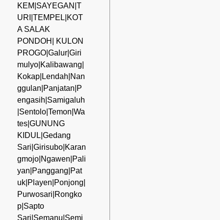
KEM|SAYEGAN|T
URI|TEMPEL|KOT
A SALAK
PONDOH| KULON
PROGO|Galur|Giri
mulyo|Kalibawang|
Kokap|Lendah|Nan
ggulan|Panjatan|P
engasih|Samigaluh
|Sentolo|Temon|Wa
tes|GUNUNG
KIDUL|Gedang
Sari|Girisubo|Karan
gmojo|Ngawen|Pali
yan|Panggang|Pat
uk|Playen|Ponjong|
Purwosari|Rongko
p|Sapto
Sari|Semanu|Semi