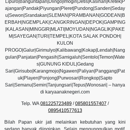
Lipuro|Banguntapan|Dlingo|Imogiri|Jetis|Kasihan|Kretek|P
ajangan|Pandak|Piyungan|Pleret|Pundong|Sanden|Seday
u|Sewon|Srandakan|SLEMAN|PRAMBANAN|GODEAN|B
ERBAH|NGEMPLAK|CANGKRINGAN|DEPOK|GAMPING
|KALASAN|MINGGIR|MLATI|MOYUDAN|NGAGLIK|PAKE
M|SAYEGAN|TURI|TEMPEL|KOTA SALAK PONDOH|
KULON
PROGO|Galur|Girimulyo|Kalibawang|Kokap|Lendah|Nang
gulan|Panjatan|Pengasih|Samigaluh|Sentolo|Temon|Wate
s|GUNUNG KIDUL|Gedang
Sari|Girisubo|Karangmojo|Ngawen|Paliyan|Panggang|Pat
uk|Playen|Ponjong|Purwosari|Rongkop|Sapto
Sari|Semanu|Semin|Tanjungsari|Tepus|Wonosari| – hanya
di karyaanaknegeri.com
Telp. WA
081225723489
/
085801557407
/
0895410577613
Bilah Papan ukir jati melainkan kebutuhan yang kini
sedang banyak diinginkan. Selain mengunggulkan motif,