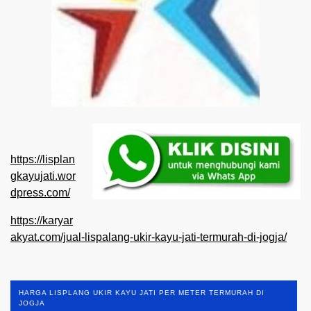
https://lisplan
gkayujati.wor
dpress.com/
https://karyar
akyat.com/jual-lispalang-ukir-kayu-jati-termurah-di-jogja/
HARGA LISPLANG UKIR KAYU JATI PER METER TERMURAH DI
JOGJA