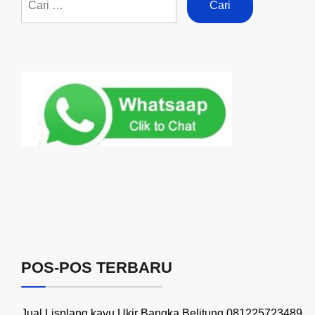
POS-POS TERBARU
Jual Lisplang kayu Ukir Bangka Belitung 081225723489