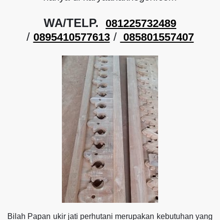
WA/TELP.
081225732489
/
/
0895410577613
085801557407
Bilah Papan ukir jati perhutani merupakan kebutuhan yang