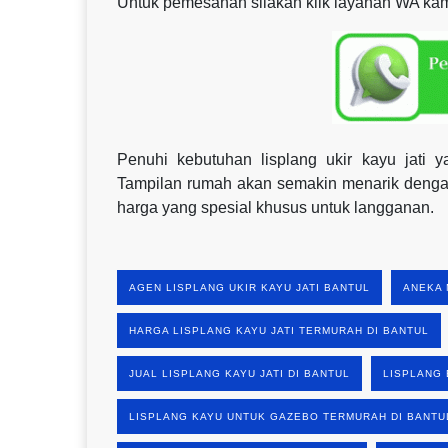
Untuk pemesanan silakan klik layanan WA kami
Penuhi kebutuhan lisplang ukir kayu jat
Tampilan rumah akan semakin menarik dengan
harga yang spesial khusus untuk langganan.
AGEN LISPLANG UKIR KAYU JATI BANTUL
ANEKA 
HARGA LISPLANG KAYU JATI TERMURAH DI BANTUL
JUAL LISPLANG KAYU JATI DI BANTUL
LISPLANG 
LISPLANG KAYU UNTUK GAZEBO TERMURAH DI BANTU