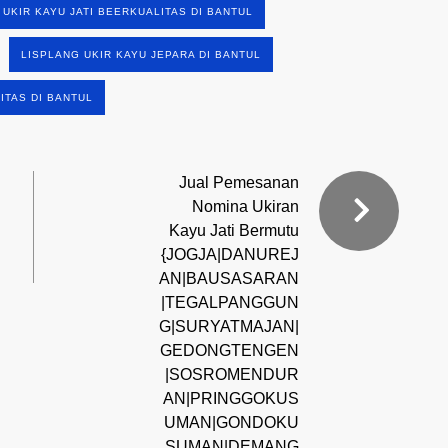
 UKIR KAYU JATI BEERKUALITAS DI BANTUL
LISPLANG UKIR KAYU JEPARA DI BANTUL
ITAS DI BANTUL
Jual Pemesanan
Nomina Ukiran
Kayu Jati Bermutu
{JOGJA|DANUREJ
AN|BAUSASARAN
|TEGALPANGGUN
G|SURYATMAJAN|
GEDONGTENGEN
|SOSROMENDUR
AN|PRINGGOKUS
UMAN|GONDOKU
SUMAN|DEMANG