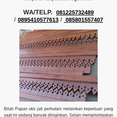
WA/TELP.
081225732489
/
/
0895410577613
085801557407
Bilah Papan ukir jati perhutani melainkan keperluan yang
saat ini sedang banyak diinginkan. Selain memprioritaskan