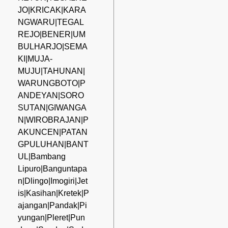
JO|KRICAK|KARA
NGWARU|TEGAL
REJO|BENER|UM
BULHARJO|SEMA
KI|MUJA-
MUJU|TAHUNAN|
WARUNGBOTO|P
ANDEYAN|SORO
SUTAN|GIWANGA
N|WIROBRAJAN|P
AKUNCEN|PATAN
GPULUHAN|BANT
UL|Bambang
Lipuro|Banguntapa
n|Dlingo|Imogiri|Jet
is|Kasihan|Kretek|P
ajangan|Pandak|Pi
yungan|Pleret|Pun