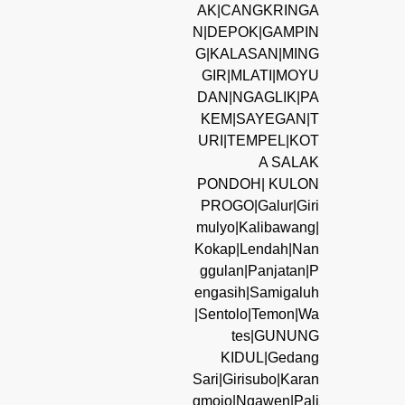
AK|CANGKRINGA
N|DEPOK|GAMPIN
G|KALASAN|MING
GIR|MLATI|MOYU
DAN|NGAGLIK|PA
KEM|SAYEGAN|T
URI|TEMPEL|KOT
A SALAK
PONDOH| KULON
PROGO|Galur|Giri
mulyo|Kalibawang|
Kokap|Lendah|Nan
ggulan|Panjatan|P
engasih|Samigaluh
|Sentolo|Temon|Wa
tes|GUNUNG
KIDUL|Gedang
Sari|Girisubo|Karan
gmojo|Ngawen|Pali