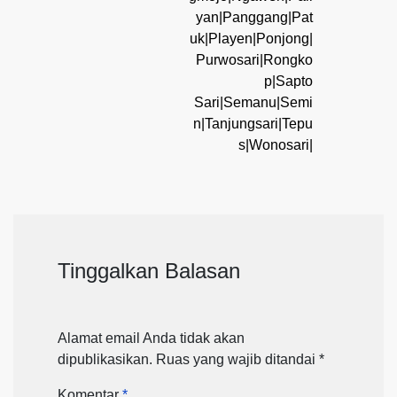
yan|Panggang|Pat
uk|Playen|Ponjong|
Purwosari|Rongko
p|Sapto
Sari|Semanu|Semi
n|Tanjungsari|Tepu
s|Wonosari|
Tinggalkan Balasan
Alamat email Anda tidak akan
dipublikasikan.
Ruas yang wajib ditandai
*
Komentar
*