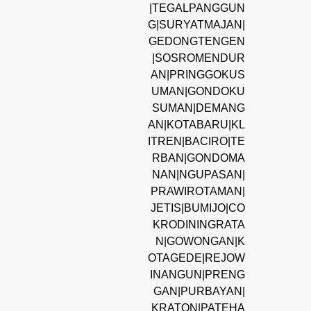
|TEGALPANGGUN
G|SURYATMAJAN|
GEDONGTENGEN
|SOSROMENDUR
AN|PRINGGOKUS
UMAN|GONDOKU
SUMAN|DEMANG
AN|KOTABARU|KL
ITREN|BACIRO|TE
RBAN|GONDOMA
NAN|NGUPASAN|
PRAWIROTAMAN|
JETIS|BUMIJO|CO
KRODININGRATA
N|GOWONGAN|K
OTAGEDE|REJOW
INANGUN|PRENG
GAN|PURBAYAN|
KRATON|PATEHA