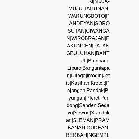
KI|MUJA-
MUJU|TAHUNAN|
WARUNGBOTO|P
ANDEYAN|SORO
SUTAN|GIWANGA
N|WIROBRAJAN|P
AKUNCEN|PATAN
GPULUHAN|BANT
UL|Bambang
Lipuro|Banguntapa
n|Dlingo|Imogiri|Jet
is|Kasihan|Kretek|P
ajangan|Pandak|Pi
yungan|Pleret|Pun
dong|Sanden|Seda
yu|Sewon|Srandak
an|SLEMAN|PRAM
BANAN|GODEAN|
BERBAH|NGEMPL