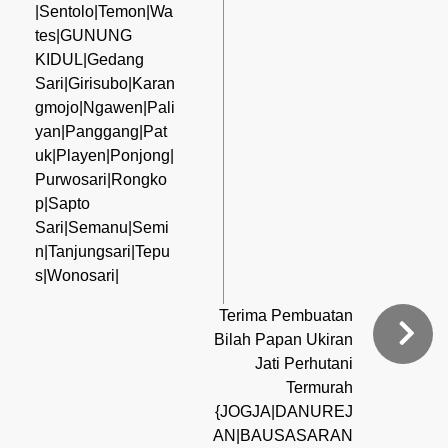
|Sentolo|Temon|Wa
tes|GUNUNG
KIDUL|Gedang
Sari|Girisubo|Karan
gmojo|Ngawen|Pali
yan|Panggang|Pat
uk|Playen|Ponjong|
Purwosari|Rongko
p|Sapto
Sari|Semanu|Semi
n|Tanjungsari|Tepu
s|Wonosari|
Terima Pembuatan
Bilah Papan Ukiran
Jati Perhutani
Termurah
{JOGJA|DANUREJ
AN|BAUSASARAN