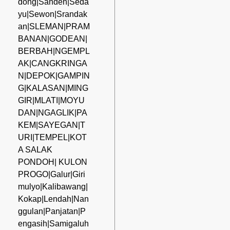
dong|Sanden|Seda
yu|Sewon|Srandak
an|SLEMAN|PRAM
BANAN|GODEAN|
BERBAH|NGEMPL
AK|CANGKRINGA
N|DEPOK|GAMPIN
G|KALASAN|MING
GIR|MLATI|MOYU
DAN|NGAGLIK|PA
KEM|SAYEGAN|T
URI|TEMPEL|KOT
A SALAK
PONDOH| KULON
PROGO|Galur|Giri
mulyo|Kalibawang|
Kokap|Lendah|Nan
ggulan|Panjatan|P
engasih|Samigaluh