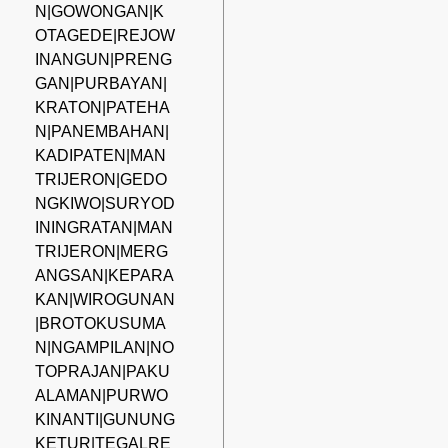
N|GOWONGAN|K
OTAGEDE|REJOW
INANGUN|PRENG
GAN|PURBAYAN|
KRATON|PATEHA
N|PANEMBAHAN|
KADIPATEN|MAN
TRIJERON|GEDO
NGKIWO|SURYOD
ININGRATAN|MAN
TRIJERON|MERG
ANGSAN|KEPARA
KAN|WIROGUNAN
|BROTOKUSUMA
N|NGAMPILAN|NO
TOPRAJAN|PAKU
ALAMAN|PURWO
KINANTI|GUNUNG
KETUR|TEGALRE