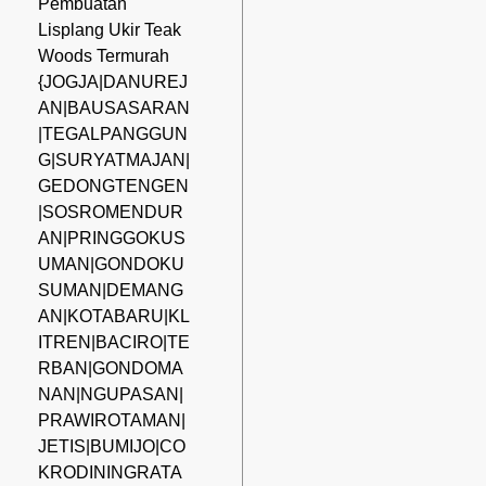
Pembuatan
Lisplang Ukir Teak
Woods Termurah
{JOGJA|DANUREJ
AN|BAUSASARAN
|TEGALPANGGUN
G|SURYATMAJAN|
GEDONGTENGEN
|SOSROMENDUR
AN|PRINGGOKUS
UMAN|GONDOKU
SUMAN|DEMANG
AN|KOTABARU|KL
ITREN|BACIRO|TE
RBAN|GONDOMA
NAN|NGUPASAN|
PRAWIROTAMAN|
JETIS|BUMIJO|CO
KRODININGRATA