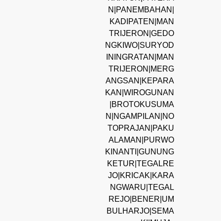
N|PANEMBAHAN|
KADIPATEN|MAN
TRIJERON|GEDO
NGKIWO|SURYOD
ININGRATAN|MAN
TRIJERON|MERG
ANGSAN|KEPARA
KAN|WIROGUNAN
|BROTOKUSUMA
N|NGAMPILAN|NO
TOPRAJAN|PAKU
ALAMAN|PURWO
KINANTI|GUNUNG
KETUR|TEGALRE
JO|KRICAK|KARA
NGWARU|TEGAL
REJO|BENER|UM
BULHARJO|SEMA