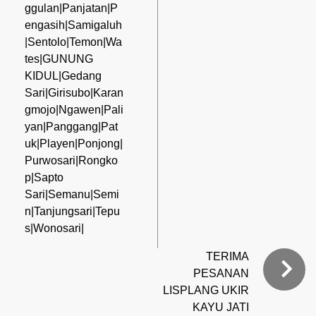
ggulan|Panjatan|P
engasih|Samigaluh
|Sentolo|Temon|Wa
tes|GUNUNG
KIDUL|Gedang
Sari|Girisubo|Karan
gmojo|Ngawen|Pali
yan|Panggang|Pat
uk|Playen|Ponjong|
Purwosari|Rongko
p|Sapto
Sari|Semanu|Semi
n|Tanjungsari|Tepu
s|Wonosari|
TERIMA
PESANAN
LISPLANG UKIR
KAYU JATI