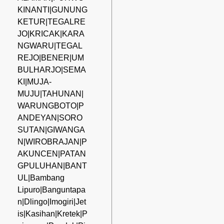
KINANTI|GUNUNG
KETUR|TEGALRE
JO|KRICAK|KARA
NGWARU|TEGAL
REJO|BENER|UM
BULHARJO|SEMA
KI|MUJA-
MUJU|TAHUNAN|
WARUNGBOTO|P
ANDEYAN|SORO
SUTAN|GIWANGA
N|WIROBRAJAN|P
AKUNCEN|PATAN
GPULUHAN|BANT
UL|Bambang
Lipuro|Banguntapa
n|Dlingo|Imogiri|Jet
is|Kasihan|Kretek|P