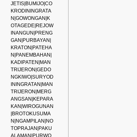
JETIS|BUMIJO|CO
KRODININGRATA
N|GOWONGAN|K
OTAGEDE|REJOW
INANGUN|PRENG
GAN|PURBAYAN|
KRATON|PATEHA
N|PANEMBAHAN|
KADIPATEN|MAN
TRIJERON|GEDO
NGKIWO|SURYOD
ININGRATAN|MAN
TRIJERON|MERG
ANGSAN|KEPARA
KAN|WIROGUNAN
|BROTOKUSUMA
N|NGAMPILAN|NO
TOPRAJAN|PAKU
ALAMAN|PURWO