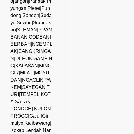
ajangan|Pandak|Pi
yungan|Pleret|Pun
dong|Sanden|Seda
yu|Sewon|Srandak
an|SLEMAN|PRAM
BANAN|GODEAN|
BERBAH|NGEMPL
AK|CANGKRINGA
N|DEPOK|GAMPIN
G|KALASAN|MING
GIR|MLATI|MOYU
DAN|NGAGLIK|PA
KEM|SAYEGAN|T
URI|TEMPEL|KOT
A SALAK
PONDOH| KULON
PROGO|Galur|Giri
mulyo|Kalibawang|
Kokap|Lendah|Nan