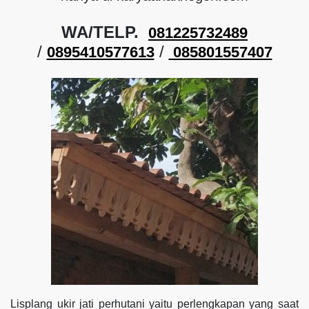
WA/TELP.
081225732489
/
/
0895410577613
085801557407
Lisplang ukir jati perhutani yaitu perlengkapan yang saat