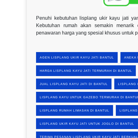
Penuhi kebutuhan lisplang ukir kayu jati 
Kebutuhan rumah akan semakin menarik d
penawaran harga yang spesial khusus untuk 
AGEN LISPLANG UKIR KAYU JATI BANTUL
ANEKA 
HARGA LISPLANG KAYU JATI TERMURAH DI BANTUL
JUAL LISPLANG KAYU JATI DI BANTUL
LISPLANG 
LISPLANG KAYU UNTUK GAZEBO TERMURAH DI BANTU
LISPLANG RUMAH LIMASAN DI BANTUL
LISPLANG
LISPLANG UKIR KAYU JATI UNTUK JOGLO DI BANTUL
TERIMA PESANAN LISPLANG UKIR KAYU JATI BERKUAL