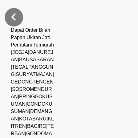
Dapat Order Bilah
Papan Ukiran Jati
Perhutani Termurah
{JOGJA|DANUREJ
AN|BAUSASARAN
|TEGALPANGGUN
G|SURYATMAJAN|
GEDONGTENGEN
|SOSROMENDUR
AN|PRINGGOKUS
UMAN|GONDOKU
SUMAN|DEMANG
AN|KOTABARU|KL
ITREN|BACIRO|TE
RBAN|GONDOMA