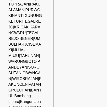
TOPRAJAN|PAKU
ALAMAN|PURWO
KINANTI|GUNUNG
KETUR|TEGALRE
JO|KRICAK|KARA
NGWARU|TEGAL
REJO|BENER|UM
BULHARJO|SEMA
KI|MUJA-
MUJU|TAHUNAN|
WARUNGBOTO|P
ANDEYAN|SORO
SUTAN|GIWANGA
N|WIROBRAJAN|P
AKUNCEN|PATAN
GPULUHAN|BANT
UL|Bambang
Lipuro|Banguntapa