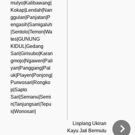
mulyo|Kalibawang|
Kokap|Lendah|Nan
ggulan|Panjatan|P
engasih|Samigaluh
|Sentolo|Temon|Wa
tes|GUNUNG
KIDUL|Gedang
Sari|Girisubo|Karan
gmojo|Ngawen|Pali
yan|Panggang|Pat
uk|Playen|Ponjong|
Purwosari|Rongko
p|Sapto
Sari|Semanu|Semi
n|Tanjungsari|Tepu
s|Wonosari|
Lisplang Ukiran
Kayu Jati Bermutu