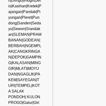
n|Dlingo|Imogiri|Jet
is|Kasihan|Kretek|P
ajangan|Pandak|Pi
yungan|Pleret|Pun
dong|Sanden|Seda
yu|Sewon|Srandak
an|SLEMAN|PRAM
BANAN|GODEAN|
BERBAH|NGEMPL
AK|CANGKRINGA
N|DEPOK|GAMPIN
G|KALASAN|MING
GIR|MLATI|MOYU
DAN|NGAGLIK|PA
KEM|SAYEGAN|T
URI|TEMPEL|KOT
A SALAK
PONDOH| KULON
PROGO|Galur|Giri