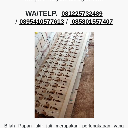
WA/TELP.
081225732489
/
/
0895410577613
085801557407
Bilah Papan ukir jati merupakan perlengkapan yang