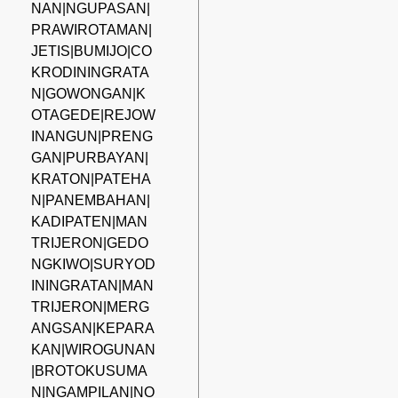
NAN|NGUPASAN|
PRAWIROTAMAN|
JETIS|BUMIJO|CO
KRODININGRATA
N|GOWONGAN|K
OTAGEDE|REJOW
INANGUN|PRENG
GAN|PURBAYAN|
KRATON|PATEHA
N|PANEMBAHAN|
KADIPATEN|MAN
TRIJERON|GEDO
NGKIWO|SURYOD
ININGRATAN|MAN
TRIJERON|MERG
ANGSAN|KEPARA
KAN|WIROGUNAN
|BROTOKUSUMA
N|NGAMPILAN|NO