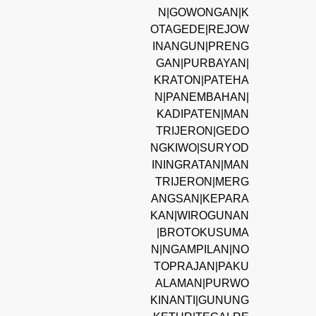
N|GOWONGAN|K
OTAGEDE|REJOW
INANGUN|PRENG
GAN|PURBAYAN|
KRATON|PATEHA
N|PANEMBAHAN|
KADIPATEN|MAN
TRIJERON|GEDO
NGKIWO|SURYOD
ININGRATAN|MAN
TRIJERON|MERG
ANGSAN|KEPARA
KAN|WIROGUNAN
|BROTOKUSUMA
N|NGAMPILAN|NO
TOPRAJAN|PAKU
ALAMAN|PURWO
KINANTI|GUNUNG