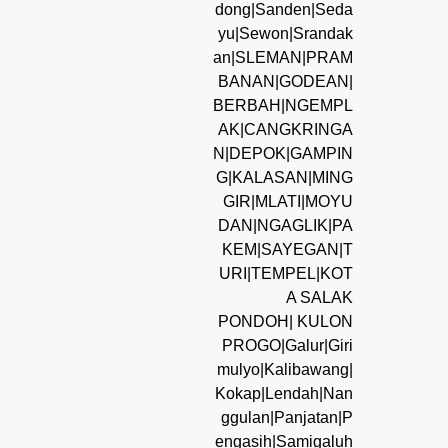
dong|Sanden|Seda
yu|Sewon|Srandak
an|SLEMAN|PRAM
BANAN|GODEAN|
BERBAH|NGEMPL
AK|CANGKRINGA
N|DEPOK|GAMPIN
G|KALASAN|MING
GIR|MLATI|MOYU
DAN|NGAGLIK|PA
KEM|SAYEGAN|T
URI|TEMPEL|KOT
A SALAK
PONDOH| KULON
PROGO|Galur|Giri
mulyo|Kalibawang|
Kokap|Lendah|Nan
ggulan|Panjatan|P
engasih|Samigaluh