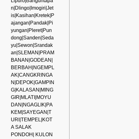
Lipuro|Banguntapa
n|Dlingo|Imogiri|Jet
is|Kasihan|Kretek|P
ajangan|Pandak|Pi
yungan|Pleret|Pun
dong|Sanden|Seda
yu|Sewon|Srandak
an|SLEMAN|PRAM
BANAN|GODEAN|
BERBAH|NGEMPL
AK|CANGKRINGA
N|DEPOK|GAMPIN
G|KALASAN|MING
GIR|MLATI|MOYU
DAN|NGAGLIK|PA
KEM|SAYEGAN|T
URI|TEMPEL|KOT
A SALAK
PONDOH| KULON