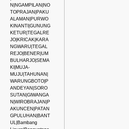
N|NGAMPILAN|NO
TOPRAJAN|PAKU
ALAMAN|PURWO
KINANTI|GUNUNG
KETUR|TEGALRE
JO|KRICAK|KARA
NGWARU|TEGAL
REJO|BENER|UM
BULHARJO|SEMA
KI|MUJA-
MUJU|TAHUNAN|
WARUNGBOTO|P
ANDEYAN|SORO
SUTAN|GIWANGA
N|WIROBRAJAN|P
AKUNCEN|PATAN
GPULUHAN|BANT
UL|Bambang