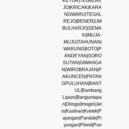
KETUR|TEGALRE
JO|KRICAK|KARA
NGWARU|TEGAL
REJO|BENER|UM
BULHARJO|SEMA
KI|MUJA-
MUJU|TAHUNAN|
WARUNGBOTO|P
ANDEYAN|SORO
SUTAN|GIWANGA
N|WIROBRAJAN|P
AKUNCEN|PATAN
GPULUHAN|BANT
UL|Bambang
Lipuro|Banguntapa
n|Dlingo|Imogiri|Jet
is|Kasihan|Kretek|P
ajangan|Pandak|Pi
yungan|Pleret|Pun