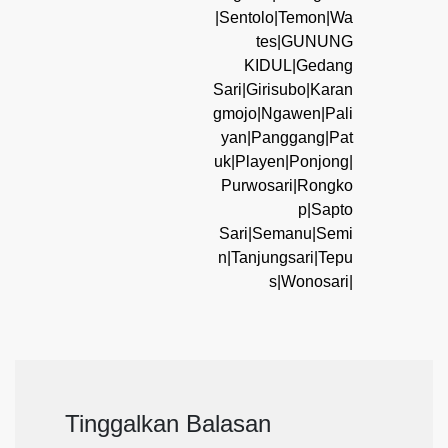
|Sentolo|Temon|Wa
tes|GUNUNG
KIDUL|Gedang
Sari|Girisubo|Karan
gmojo|Ngawen|Pali
yan|Panggang|Pat
uk|Playen|Ponjong|
Purwosari|Rongko
p|Sapto
Sari|Semanu|Semi
n|Tanjungsari|Tepu
s|Wonosari|
Tinggalkan Balasan