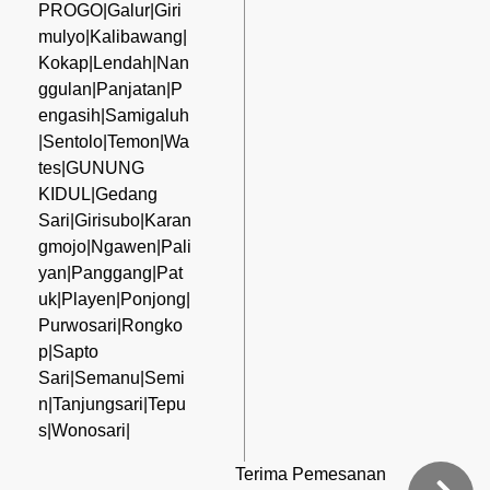
PROGO|Galur|Giri
mulyo|Kalibawang|
Kokap|Lendah|Nan
ggulan|Panjatan|P
engasih|Samigaluh
|Sentolo|Temon|Wa
tes|GUNUNG
KIDUL|Gedang
Sari|Girisubo|Karan
gmojo|Ngawen|Pali
yan|Panggang|Pat
uk|Playen|Ponjong|
Purwosari|Rongko
p|Sapto
Sari|Semanu|Semi
n|Tanjungsari|Tepu
s|Wonosari|
Terima Pemesanan