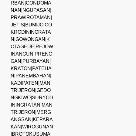
RBAN|GONDOMA
NAN|NGUPASAN|
PRAWIROTAMAN|
JETIS|BUMIJO|CO
KRODININGRATA
N|GOWONGAN|K
OTAGEDE|REJOW
INANGUN|PRENG
GAN|PURBAYAN|
KRATON|PATEHA
N|PANEMBAHAN|
KADIPATEN|MAN
TRIJERON|GEDO
NGKIWO|SURYOD
ININGRATAN|MAN
TRIJERON|MERG
ANGSAN|KEPARA
KAN|WIROGUNAN
|BROTOKUSUMA