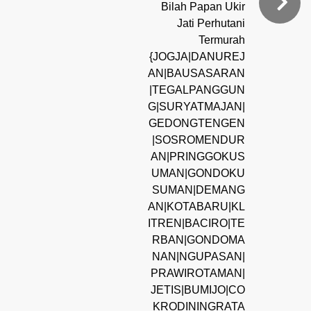
Bilah Papan Ukir
Jati Perhutani
Termurah
{JOGJA|DANUREJ
AN|BAUSASARAN
|TEGALPANGGUN
G|SURYATMAJAN|
GEDONGTENGEN
|SOSROMENDUR
AN|PRINGGOKUS
UMAN|GONDOKU
SUMAN|DEMANG
AN|KOTABARU|KL
ITREN|BACIRO|TE
RBAN|GONDOMA
NAN|NGUPASAN|
PRAWIROTAMAN|
JETIS|BUMIJO|CO
KRODININGRATA