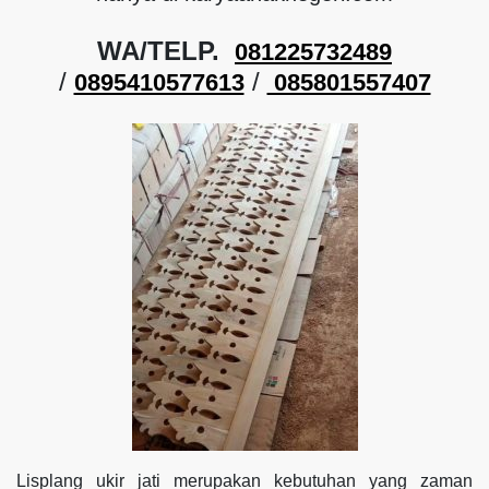
WA/TELP.
081225732489
/
/
0895410577613
085801557407
Lisplang ukir jati merupakan kebutuhan yang zaman