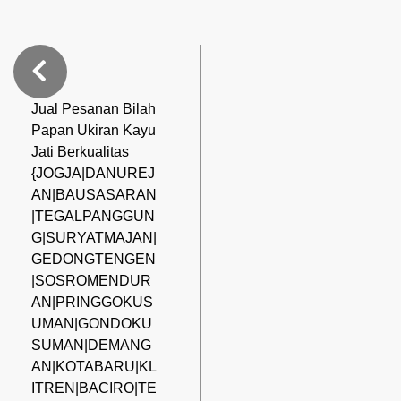
Jual Pesanan Bilah
Papan Ukiran Kayu
Jati Berkualitas
{JOGJA|DANUREJ
AN|BAUSASARAN
|TEGALPANGGUN
G|SURYATMAJAN|
GEDONGTENGEN
|SOSROMENDUR
AN|PRINGGOKUS
UMAN|GONDOKU
SUMAN|DEMANG
AN|KOTABARU|KL
ITREN|BACIRO|TE