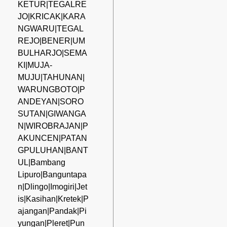
KETUR|TEGALRE
JO|KRICAK|KARA
NGWARU|TEGAL
REJO|BENER|UM
BULHARJO|SEMA
KI|MUJA-
MUJU|TAHUNAN|
WARUNGBOTO|P
ANDEYAN|SORO
SUTAN|GIWANGA
N|WIROBRAJAN|P
AKUNCEN|PATAN
GPULUHAN|BANT
UL|Bambang
Lipuro|Banguntapa
n|Dlingo|Imogiri|Jet
is|Kasihan|Kretek|P
ajangan|Pandak|Pi
yungan|Pleret|Pun