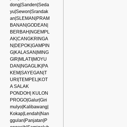
dong|Sanden|Seda
yu|Sewon|Srandak
an|SLEMAN|PRAM
BANAN|GODEAN|
BERBAH|NGEMPL
AK|CANGKRINGA
N|DEPOK|GAMPIN
G|KALASAN|MING
GIR|MLATI|MOYU
DAN|NGAGLIK|PA
KEM|SAYEGAN|T
URI|TEMPEL|KOT
A SALAK
PONDOH| KULON
PROGO|Galur|Giri
mulyo|Kalibawang|
Kokap|Lendah|Nan
ggulan|Panjatan|P