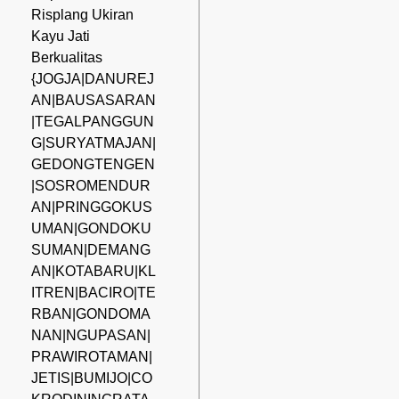
Risplang Ukiran
Kayu Jati
Berkualitas
{JOGJA|DANUREJ
AN|BAUSASARAN
|TEGALPANGGUN
G|SURYATMAJAN|
GEDONGTENGEN
|SOSROMENDUR
AN|PRINGGOKUS
UMAN|GONDOKU
SUMAN|DEMANG
AN|KOTABARU|KL
ITREN|BACIRO|TE
RBAN|GONDOMA
NAN|NGUPASAN|
PRAWIROTAMAN|
JETIS|BUMIJO|CO