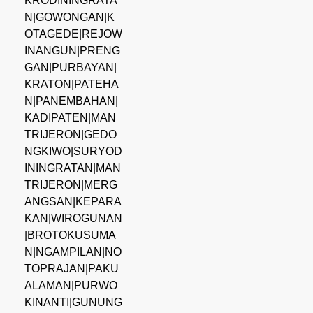
KRODININGRATA
N|GOWONGAN|K
OTAGEDE|REJOW
INANGUN|PRENG
GAN|PURBAYAN|
KRATON|PATEHA
N|PANEMBAHAN|
KADIPATEN|MAN
TRIJERON|GEDO
NGKIWO|SURYOD
ININGRATAN|MAN
TRIJERON|MERG
ANGSAN|KEPARA
KAN|WIROGUNAN
|BROTOKUSUMA
N|NGAMPILAN|NO
TOPRAJAN|PAKU
ALAMAN|PURWO
KINANTI|GUNUNG