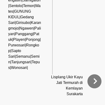
engasih|Samigaluh
|Sentolo|Temon|Wa
tes|GUNUNG
KIDUL|Gedang
Sari|Girisubo|Karan
gmojo|Ngawen|Pali
yan|Panggang|Pat
uk|Playen|Ponjong|
Purwosari|Rongko
p|Sapto
Sari|Semanu|Semi
n|Tanjungsari|Tepu
s|Wonosari|
Lisplang Ukir Kayu
Jati Termurah di
Kemlayan
Surakarta