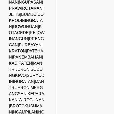
NAN|NGUPASAN|
PRAWIROTAMAN|
JETIS|BUMIJO|CO
KRODININGRATA
N|GOWONGAN|K
OTAGEDE|REJOW
INANGUN|PRENG
GAN|PURBAYAN|
KRATON|PATEHA
N|PANEMBAHAN|
KADIPATEN|MAN
TRIJERON|GEDO
NGKIWO|SURYOD
ININGRATAN|MAN
TRIJERON|MERG
ANGSAN|KEPARA
KAN|WIROGUNAN
|BROTOKUSUMA
N|NGAMPILAN|NO