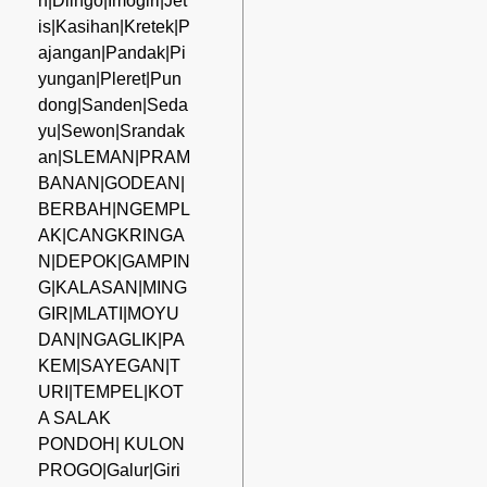
n|Dlingo|Imogiri|Jet
is|Kasihan|Kretek|P
ajangan|Pandak|Pi
yungan|Pleret|Pun
dong|Sanden|Seda
yu|Sewon|Srandak
an|SLEMAN|PRAM
BANAN|GODEAN|
BERBAH|NGEMPL
AK|CANGKRINGA
N|DEPOK|GAMPIN
G|KALASAN|MING
GIR|MLATI|MOYU
DAN|NGAGLIK|PA
KEM|SAYEGAN|T
URI|TEMPEL|KOT
A SALAK
PONDOH| KULON
PROGO|Galur|Giri