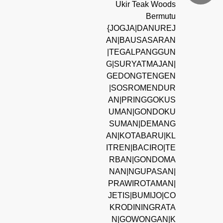
Ukir Teak Woods
Bermutu
{JOGJA|DANUREJ
AN|BAUSASARAN
|TEGALPANGGUN
G|SURYATMAJAN|
GEDONGTENGEN
|SOSROMENDUR
AN|PRINGGOKUS
UMAN|GONDOKU
SUMAN|DEMANG
AN|KOTABARU|KL
ITREN|BACIRO|TE
RBAN|GONDOMA
NAN|NGUPASAN|
PRAWIROTAMAN|
JETIS|BUMIJO|CO
KRODININGRATA
N|GOWONGAN|K