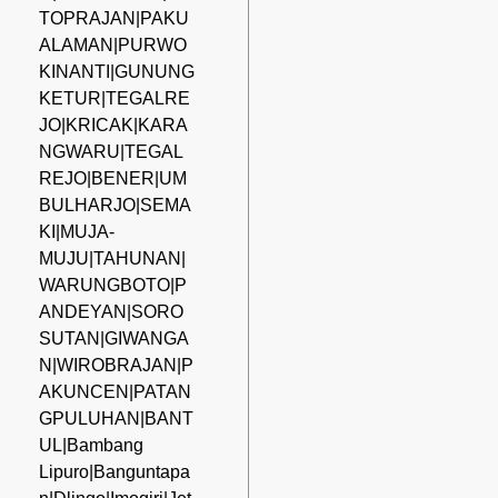
TOPRAJAN|PAKU
ALAMAN|PURWO
KINANTI|GUNUNG
KETUR|TEGALRE
JO|KRICAK|KARA
NGWARU|TEGAL
REJO|BENER|UM
BULHARJO|SEMA
KI|MUJA-
MUJU|TAHUNAN|
WARUNGBOTO|P
ANDEYAN|SORO
SUTAN|GIWANGA
N|WIROBRAJAN|P
AKUNCEN|PATAN
GPULUHAN|BANT
UL|Bambang
Lipuro|Banguntapa