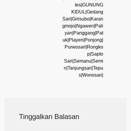
tes|GUNUNG
KIDUL|Gedang
Sari|Girisubo|Karan
gmojo|Ngawen|Pali
yan|Panggang|Pat
uk|Playen|Ponjong|
Purwosari|Rongko
p|Sapto
Sari|Semanu|Semi
n|Tanjungsari|Tepu
s|Wonosari|
Tinggalkan Balasan