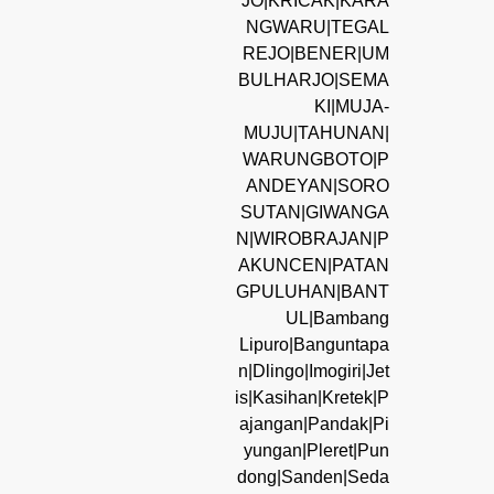
JO|KRICAK|KARA
NGWARU|TEGAL
REJO|BENER|UM
BULHARJO|SEMA
KI|MUJA-
MUJU|TAHUNAN|
WARUNGBOTO|P
ANDEYAN|SORO
SUTAN|GIWANGA
N|WIROBRAJAN|P
AKUNCEN|PATAN
GPULUHAN|BANT
UL|Bambang
Lipuro|Banguntapa
n|Dlingo|Imogiri|Jet
is|Kasihan|Kretek|P
ajangan|Pandak|Pi
yungan|Pleret|Pun
dong|Sanden|Seda