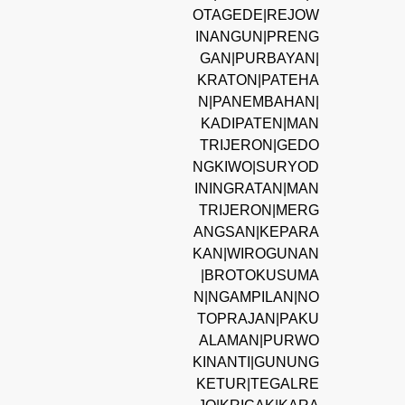
OTAGEDE|REJOW
INANGUN|PRENG
GAN|PURBAYAN|
KRATON|PATEHA
N|PANEMBAHAN|
KADIPATEN|MAN
TRIJERON|GEDO
NGKIWO|SURYOD
ININGRATAN|MAN
TRIJERON|MERG
ANGSAN|KEPARA
KAN|WIROGUNAN
|BROTOKUSUMA
N|NGAMPILAN|NO
TOPRAJAN|PAKU
ALAMAN|PURWO
KINANTI|GUNUNG
KETUR|TEGALRE