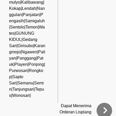
mulyo|Kalibawang|
Kokap|Lendah|Nan
ggulan|Panjatan|P
engasih|Samigaluh
|Sentolo|Temon|Wa
tes|GUNUNG
KIDUL|Gedang
Sari|Girisubo|Karan
gmojo|Ngawen|Pali
yan|Panggang|Pat
uk|Playen|Ponjong|
Purwosari|Rongko
p|Sapto
Sari|Semanu|Semi
n|Tanjungsari|Tepu
s|Wonosari|
Dapat Menerima
Orderan Lisplang