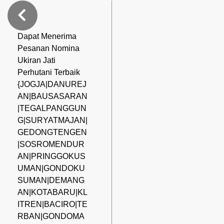
Dapat Menerima
Pesanan Nomina
Ukiran Jati
Perhutani Terbaik
{JOGJA|DANUREJ
AN|BAUSASARAN
|TEGALPANGGUN
G|SURYATMAJAN|
GEDONGTENGEN
|SOSROMENDUR
AN|PRINGGOKUS
UMAN|GONDOKU
SUMAN|DEMANG
AN|KOTABARU|KL
ITREN|BACIRO|TE
RBAN|GONDOMA