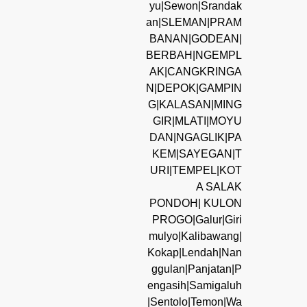
yu|Sewon|Srandak
an|SLEMAN|PRAM
BANAN|GODEAN|
BERBAH|NGEMPL
AK|CANGKRINGA
N|DEPOK|GAMPIN
G|KALASAN|MING
GIR|MLATI|MOYU
DAN|NGAGLIK|PA
KEM|SAYEGAN|T
URI|TEMPEL|KOT
A SALAK
PONDOH| KULON
PROGO|Galur|Giri
mulyo|Kalibawang|
Kokap|Lendah|Nan
ggulan|Panjatan|P
engasih|Samigaluh
|Sentolo|Temon|Wa