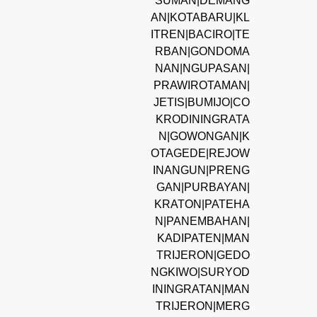
SUMAN|DEMANG
AN|KOTABARU|KL
ITREN|BACIRO|TE
RBAN|GONDOMA
NAN|NGUPASAN|
PRAWIROTAMAN|
JETIS|BUMIJO|CO
KRODININGRATA
N|GOWONGAN|K
OTAGEDE|REJOW
INANGUN|PRENG
GAN|PURBAYAN|
KRATON|PATEHA
N|PANEMBAHAN|
KADIPATEN|MAN
TRIJERON|GEDO
NGKIWO|SURYOD
ININGRATAN|MAN
TRIJERON|MERG