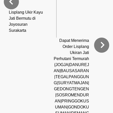
Lisplang Ukir Kayu
Jati Bermutu di
Joyosuran
Surakarta
Dapat Menerima
Order Lisplang
Ukiran Jati
Perhutani Termurah
{JOGJA|DANUREJ
AN|BAUSASARAN
|TEGALPANGGUN
G|SURYATMAJAN|
GEDONGTENGEN
|SOSROMENDUR
AN|PRINGGOKUS
UMAN|GONDOKU