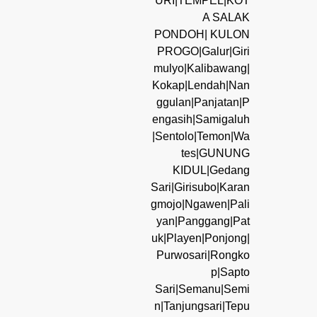
URI|TEMPEL|KOT
A SALAK
PONDOH| KULON
PROGO|Galur|Giri
mulyo|Kalibawang|
Kokap|Lendah|Nan
ggulan|Panjatan|P
engasih|Samigaluh
|Sentolo|Temon|Wa
tes|GUNUNG
KIDUL|Gedang
Sari|Girisubo|Karan
gmojo|Ngawen|Pali
yan|Panggang|Pat
uk|Playen|Ponjong|
Purwosari|Rongko
p|Sapto
Sari|Semanu|Semi
n|Tanjungsari|Tepu