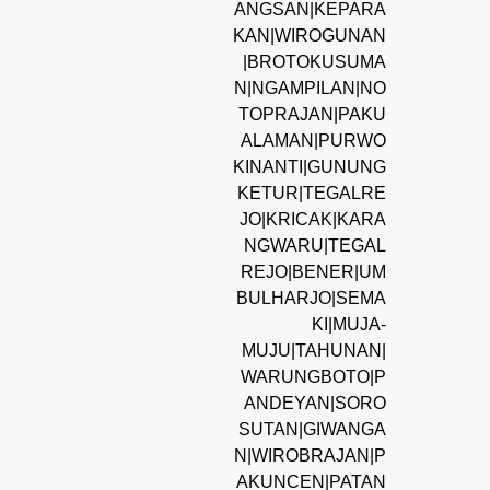
ANGSAN|KEPARA
KAN|WIROGUNAN
|BROTOKUSUMA
N|NGAMPILAN|NO
TOPRAJAN|PAKU
ALAMAN|PURWO
KINANTI|GUNUNG
KETUR|TEGALRE
JO|KRICAK|KARA
NGWARU|TEGAL
REJO|BENER|UM
BULHARJO|SEMA
KI|MUJA-
MUJU|TAHUNAN|
WARUNGBOTO|P
ANDEYAN|SORO
SUTAN|GIWANGA
N|WIROBRAJAN|P
AKUNCEN|PATAN