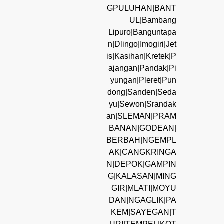
GPULUHAN|BANT
UL|Bambang
Lipuro|Banguntapa
n|Dlingo|Imogiri|Jet
is|Kasihan|Kretek|P
ajangan|Pandak|Pi
yungan|Pleret|Pun
dong|Sanden|Seda
yu|Sewon|Srandak
an|SLEMAN|PRAM
BANAN|GODEAN|
BERBAH|NGEMPL
AK|CANGKRINGA
N|DEPOK|GAMPIN
G|KALASAN|MING
GIR|MLATI|MOYU
DAN|NGAGLIK|PA
KEM|SAYEGAN|T