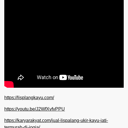
https://lisplangkayu.com/
https://youtu.be/J2WfXvfvPPU
https://karyarakyat.com/jual-lispalang-ukir-kayu-jati-
termurah-di-jogja/