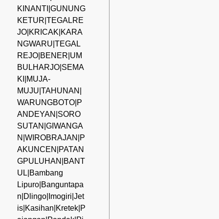
KINANTI|GUNUNG
KETUR|TEGALRE
JO|KRICAK|KARA
NGWARU|TEGAL
REJO|BENER|UM
BULHARJO|SEMA
KI|MUJA-
MUJU|TAHUNAN|
WARUNGBOTO|P
ANDEYAN|SORO
SUTAN|GIWANGA
N|WIROBRAJAN|P
AKUNCEN|PATAN
GPULUHAN|BANT
UL|Bambang
Lipuro|Banguntapa
n|Dlingo|Imogiri|Jet
is|Kasihan|Kretek|P