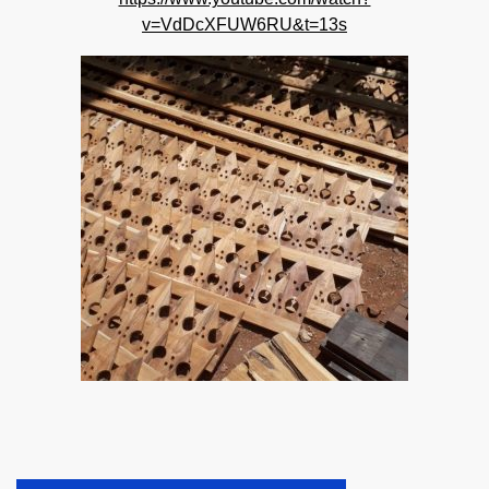
v=VdDcXFUW6RU&t=13s