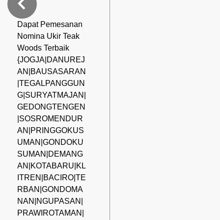
Dapat Pemesanan
Nomina Ukir Teak
Woods Terbaik
{JOGJA|DANUREJ
AN|BAUSASARAN
|TEGALPANGGUN
G|SURYATMAJAN|
GEDONGTENGEN
|SOSROMENDUR
AN|PRINGGOKUS
UMAN|GONDOKU
SUMAN|DEMANG
AN|KOTABARU|KL
ITREN|BACIRO|TE
RBAN|GONDOMA
NAN|NGUPASAN|
PRAWIROTAMAN|