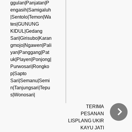
ggulan|Panjatan|P
engasih|Samigaluh
|Sentolo|Temon|Wa
tes|GUNUNG
KIDUL|Gedang
Sari|Girisubo|Karan
gmojo|Ngawen|Pali
yan|Panggang|Pat
uk|Playen|Ponjong|
Purwosari|Rongko
p|Sapto
Sari|Semanu|Semi
n|Tanjungsari|Tepu
s|Wonosari|
TERIMA
PESANAN
LISPLANG UKIR
KAYU JATI