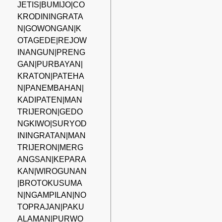
JETIS|BUMIJO|CO
KRODININGRATA
N|GOWONGAN|K
OTAGEDE|REJOW
INANGUN|PRENG
GAN|PURBAYAN|
KRATON|PATEHA
N|PANEMBAHAN|
KADIPATEN|MAN
TRIJERON|GEDO
NGKIWO|SURYOD
ININGRATAN|MAN
TRIJERON|MERG
ANGSAN|KEPARA
KAN|WIROGUNAN
|BROTOKUSUMA
N|NGAMPILAN|NO
TOPRAJAN|PAKU
ALAMAN|PURWO