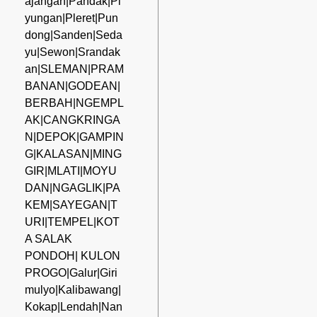
ajangan|Pandak|Pi
yungan|Pleret|Pun
dong|Sanden|Seda
yu|Sewon|Srandak
an|SLEMAN|PRAM
BANAN|GODEAN|
BERBAH|NGEMPL
AK|CANGKRINGA
N|DEPOK|GAMPIN
G|KALASAN|MING
GIR|MLATI|MOYU
DAN|NGAGLIK|PA
KEM|SAYEGAN|T
URI|TEMPEL|KOT
A SALAK
PONDOH| KULON
PROGO|Galur|Giri
mulyo|Kalibawang|
Kokap|Lendah|Nan