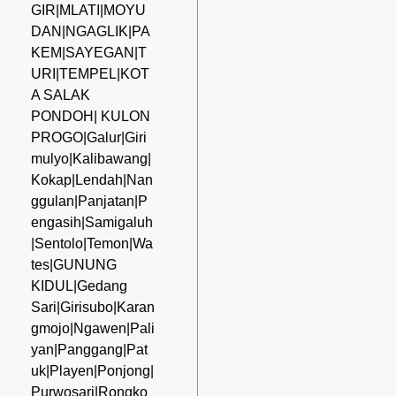
GIR|MLATI|MOYU
DAN|NGAGLIK|PA
KEM|SAYEGAN|T
URI|TEMPEL|KOT
A SALAK
PONDOH| KULON
PROGO|Galur|Giri
mulyo|Kalibawang|
Kokap|Lendah|Nan
ggulan|Panjatan|P
engasih|Samigaluh
|Sentolo|Temon|Wa
tes|GUNUNG
KIDUL|Gedang
Sari|Girisubo|Karan
gmojo|Ngawen|Pali
yan|Panggang|Pat
uk|Playen|Ponjong|
Purwosari|Rongko