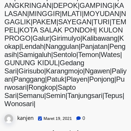
ANGKRINGAN|DEPOK|GAMPING|KA
LASAN|MINGGIR|MLATI|MOYUDAN|N
GAGLIK|PAKEM|SAYEGAN|TURI|TEM
PEL|KOTA SALAK PONDOH| KULON
PROGO|Galur|Girimulyo|Kalibawang|K
okap|Lendah|Nanggulan|Panjatan|Peng
asih|Samigaluh|Sentolo|Temon|Wates|
GUNUNG KIDUL|Gedang
Sari|Girisubo|Karangmojo|Ngawen|Paliy
an|Panggang|Patuk|Playen|Ponjong|Pu
rwosari|Rongkop|Sapto
Sari|Semanu|Semin|Tanjungsari|Tepus|
Wonosari|
kanjen
0
Maret 19, 2021