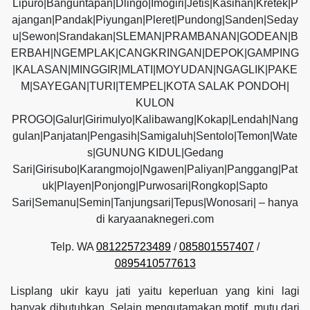
Lipuro|Banguntapan|Dlingo|Imogiri|Jetis|Kasihan|Kretek|P
ajangan|Pandak|Piyungan|Pleret|Pundong|Sanden|Seday
u|Sewon|Srandakan|SLEMAN|PRAMBANAN|GODEAN|B
ERBAH|NGEMPLAK|CANGKRINGAN|DEPOK|GAMPING
|KALASAN|MINGGIR|MLATI|MOYUDAN|NGAGLIK|PAKE
M|SAYEGAN|TURI|TEMPEL|KOTA SALAK PONDOH|
KULON
PROGO|Galur|Girimulyo|Kalibawang|Kokap|Lendah|Nang
gulan|Panjatan|Pengasih|Samigaluh|Sentolo|Temon|Wate
s|GUNUNG KIDUL|Gedang
Sari|Girisubo|Karangmojo|Ngawen|Paliyan|Panggang|Pat
uk|Playen|Ponjong|Purwosari|Rongkop|Sapto
Sari|Semanu|Semin|Tanjungsari|Tepus|Wonosari| – hanya
di karyaanaknegeri.com
Telp. WA
081225723489
/
085801557407
/
0895410577613
Lisplang ukir kayu jati yaitu keperluan yang kini lagi
banyak dibutuhkan. Selain mengutamakan motif, mutu dari