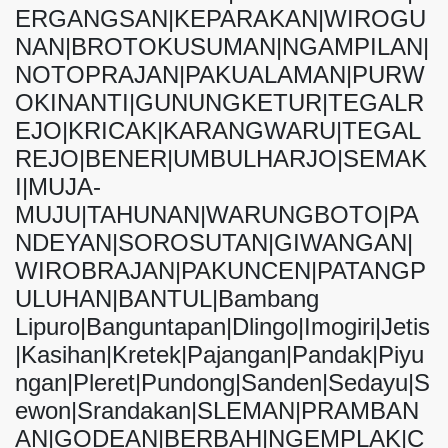
ERGANGSAN|KEPARAKAN|WIROGU
NAN|BROTOKUSUMAN|NGAMPILAN|
NOTOPRAJAN|PAKUALAMAN|PURW
OKINANTI|GUNUNGKETUR|TEGALR
EJO|KRICAK|KARANGWARU|TEGAL
REJO|BENER|UMBULHARJO|SEMAK
I|MUJA-
MUJU|TAHUNAN|WARUNGBOTO|PA
NDEYAN|SOROSUTAN|GIWANGAN|
WIROBRAJAN|PAKUNCEN|PATANGP
ULUHAN|BANTUL|Bambang
Lipuro|Banguntapan|Dlingo|Imogiri|Jetis
|Kasihan|Kretek|Pajangan|Pandak|Piyu
ngan|Pleret|Pundong|Sanden|Sedayu|S
ewon|Srandakan|SLEMAN|PRAMBAN
AN|GODEAN|BERBAH|NGEMPLAK|C