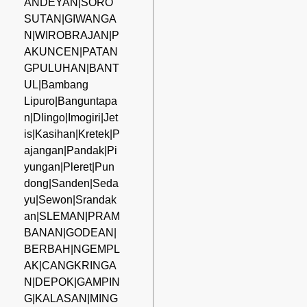
ANDEYAN|SORO
SUTAN|GIWANGA
N|WIROBRAJAN|P
AKUNCEN|PATAN
GPULUHAN|BANT
UL|Bambang
Lipuro|Banguntapa
n|Dlingo|Imogiri|Jet
is|Kasihan|Kretek|P
ajangan|Pandak|Pi
yungan|Pleret|Pun
dong|Sanden|Seda
yu|Sewon|Srandak
an|SLEMAN|PRAM
BANAN|GODEAN|
BERBAH|NGEMPL
AK|CANGKRINGA
N|DEPOK|GAMPIN
G|KALASAN|MING