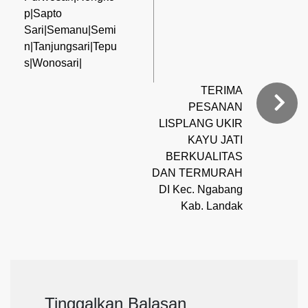
p|Sapto
Sari|Semanu|Semi
n|Tanjungsari|Tepu
s|Wonosari|
TERIMA
PESANAN
LISPLANG UKIR
KAYU JATI
BERKUALITAS
DAN TERMURAH
DI Kec. Ngabang
Kab. Landak
Tinggalkan Balasan