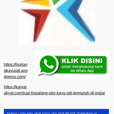
https://lisplan
gkayujati.wor
dpress.com/
https://karyar
akyat.com/jual-lispalang-ukir-kayu-jati-termurah-di-jogja/
HARGA LISPLANG UKIR KAYU JATI PER METER TERMURAH DI