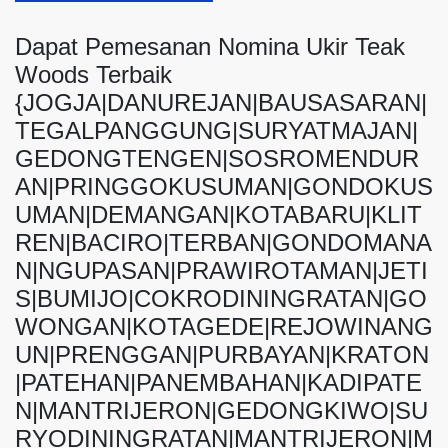
Dapat Pemesanan Nomina Ukir Teak
Woods Terbaik
{JOGJA|DANUREJAN|BAUSASARAN|
TEGALPANGGUNG|SURYATMAJAN|
GEDONGTENGEN|SOSROMENDUR
AN|PRINGGOKUSUMAN|GONDOKUS
UMAN|DEMANGAN|KOTABARU|KLIT
REN|BACIRO|TERBAN|GONDOMANA
N|NGUPASAN|PRAWIROTAMAN|JETI
S|BUMIJO|COKRODININGRATAN|GO
WONGAN|KOTAGEDE|REJOWINANG
UN|PRENGGAN|PURBAYAN|KRATON
|PATEHAN|PANEMBAHAN|KADIPATE
N|MANTRIJERON|GEDONGKIWO|SU
RYODININGRATAN|MANTRIJERON|M