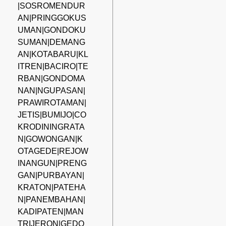
|SOSROMENDUR
AN|PRINGGOKUS
UMAN|GONDOKU
SUMAN|DEMANG
AN|KOTABARU|KL
ITREN|BACIRO|TE
RBAN|GONDOMA
NAN|NGUPASAN|
PRAWIROTAMAN|
JETIS|BUMIJO|CO
KRODININGRATA
N|GOWONGAN|K
OTAGEDE|REJOW
INANGUN|PRENG
GAN|PURBAYAN|
KRATON|PATEHA
N|PANEMBAHAN|
KADIPATEN|MAN
TRIJERON|GEDO