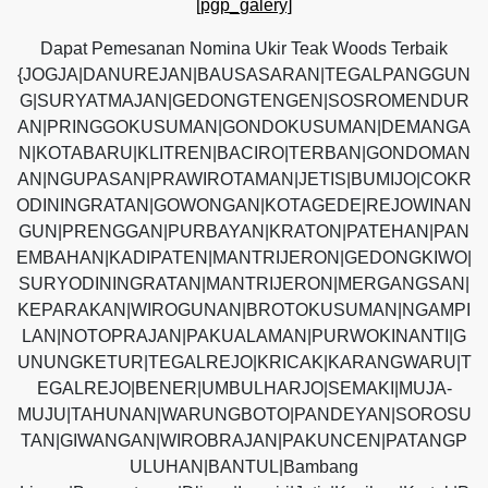
[pgp_galery]
Dapat Pemesanan Nomina Ukir Teak Woods Terbaik
{JOGJA|DANUREJAN|BAUSASARAN|TEGALPANGGUN
G|SURYATMAJAN|GEDONGTENGEN|SOSROMENDUR
AN|PRINGGOKUSUMAN|GONDOKUSUMAN|DEMANGA
N|KOTABARU|KLITREN|BACIRO|TERBAN|GONDOMAN
AN|NGUPASAN|PRAWIROTAMAN|JETIS|BUMIJO|COKR
ODININGRATAN|GOWONGAN|KOTAGEDE|REJOWINAN
GUN|PRENGGAN|PURBAYAN|KRATON|PATEHAN|PAN
EMBAHAN|KADIPATEN|MANTRIJERON|GEDONGKIWO|
SURYODININGRATAN|MANTRIJERON|MERGANGSAN|
KEPARAKAN|WIROGUNAN|BROTOKUSUMAN|NGAMPI
LAN|NOTOPRAJAN|PAKUALAMAN|PURWOKINANTI|G
UNUNGKETUR|TEGALREJO|KRICAK|KARANGWARU|T
EGALREJO|BENER|UMBULHARJO|SEMAKI|MUJA-
MUJU|TAHUNAN|WARUNGBOTO|PANDEYAN|SOROSU
TAN|GIWANGAN|WIROBRAJAN|PAKUNCEN|PATANGP
ULUHAN|BANTUL|Bambang