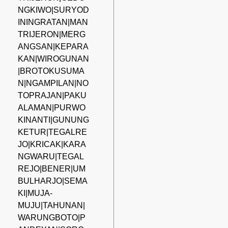
NGKIWO|SURYOD
ININGRATAN|MAN
TRIJERON|MERG
ANGSAN|KEPARA
KAN|WIROGUNAN
|BROTOKUSUMA
N|NGAMPILAN|NO
TOPRAJAN|PAKU
ALAMAN|PURWO
KINANTI|GUNUNG
KETUR|TEGALRE
JO|KRICAK|KARA
NGWARU|TEGAL
REJO|BENER|UM
BULHARJO|SEMA
KI|MUJA-
MUJU|TAHUNAN|
WARUNGBOTO|P