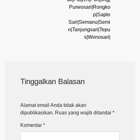
Purwosari|Rongko
p|Sapto
Sari|Semanu|Semi
n|Tanjungsari|Tepu
s|Wonosari|
Tinggalkan Balasan
Alamat email Anda tidak akan
dipublikasikan.
Ruas yang wajib ditandai
*
Komentar
*