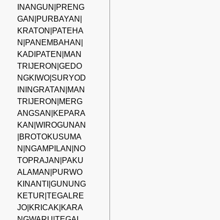
INANGUN|PRENG
GAN|PURBAYAN|
KRATON|PATEHA
N|PANEMBAHAN|
KADIPATEN|MAN
TRIJERON|GEDO
NGKIWO|SURYOD
ININGRATAN|MAN
TRIJERON|MERG
ANGSAN|KEPARA
KAN|WIROGUNAN
|BROTOKUSUMA
N|NGAMPILAN|NO
TOPRAJAN|PAKU
ALAMAN|PURWO
KINANTI|GUNUNG
KETUR|TEGALRE
JO|KRICAK|KARA
NGWARU|TEGAL