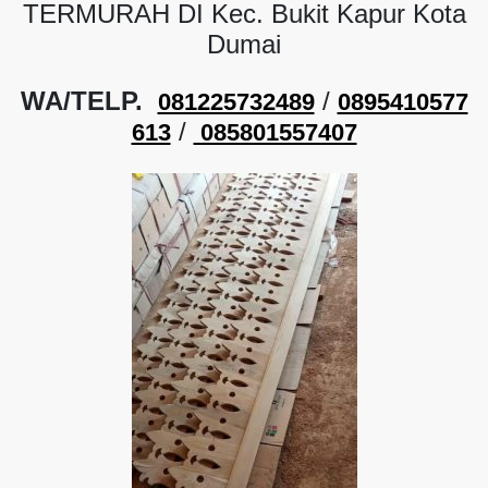
TERMURAH DI Kec. Bukit Kapur Kota
Dumai
WA/TELP.
/
081225732489
0895410577
/
613
085801557407