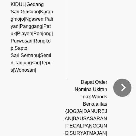
KIDUL|Gedang
Sari|Girisubo|Karan
gmojo|Ngawen|Pali
yan|Panggang|Pat
uk|Playen|Ponjong|
Purwosari|Rongko
p|Sapto
Sari|Semanu|Semi
n|Tanjungsari|Tepu
s|Wonosari|
Dapat Order
Nomina Ukiran
Teak Woods
Berkualitas
{JOGJA|DANUREJ
AN|BAUSASARAN
|TEGALPANGGUN
G|SURYATMAJAN|