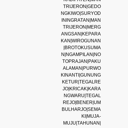
TRIJERON|GEDO
NGKIWO|SURYOD
ININGRATAN|MAN
TRIJERON|MERG
ANGSAN|KEPARA
KAN|WIROGUNAN
|BROTOKUSUMA
N|NGAMPILAN|NO
TOPRAJAN|PAKU
ALAMAN|PURWO
KINANTI|GUNUNG
KETUR|TEGALRE
JO|KRICAK|KARA
NGWARU|TEGAL
REJO|BENER|UM
BULHARJO|SEMA
KI|MUJA-
MUJU|TAHUNAN|