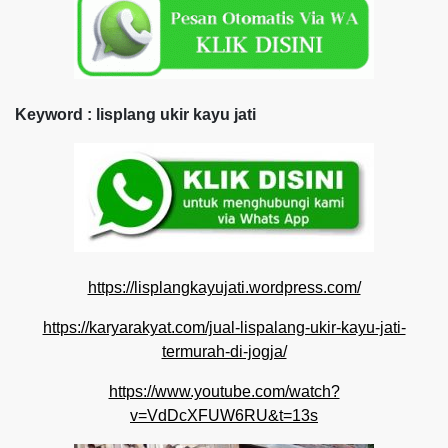
Keyword : lisplang ukir kayu jati
https://lisplangkayujati.wordpress.com/
https://karyarakyat.com/jual-lispalang-ukir-kayu-jati-
termurah-di-jogja/
https://www.youtube.com/watch?
v=VdDcXFUW6RU&t=13s