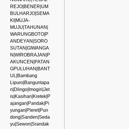
REJO|BENER|UM
BULHARJO|SEMA
KI|MUJA-
MUJU|TAHUNAN|
WARUNGBOTO|P
ANDEYAN|SORO
SUTAN|GIWANGA
N|WIROBRAJAN|P
AKUNCEN|PATAN
GPULUHAN|BANT
UL|Bambang
Lipuro|Banguntapa
n|Dlingo|Imogiri|Jet
is|Kasihan|Kretek|P
ajangan|Pandak|Pi
yungan|Pleret|Pun
dong|Sanden|Seda
yu|Sewon|Srandak