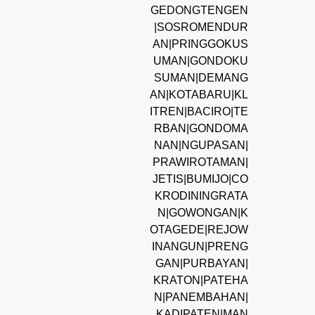
GEDONGTENGEN
|SOSROMENDUR
AN|PRINGGOKUS
UMAN|GONDOKU
SUMAN|DEMANG
AN|KOTABARU|KL
ITREN|BACIRO|TE
RBAN|GONDOMA
NAN|NGUPASAN|
PRAWIROTAMAN|
JETIS|BUMIJO|CO
KRODININGRATA
N|GOWONGAN|K
OTAGEDE|REJOW
INANGUN|PRENG
GAN|PURBAYAN|
KRATON|PATEHA
N|PANEMBAHAN|
KADIPATEN|MAN