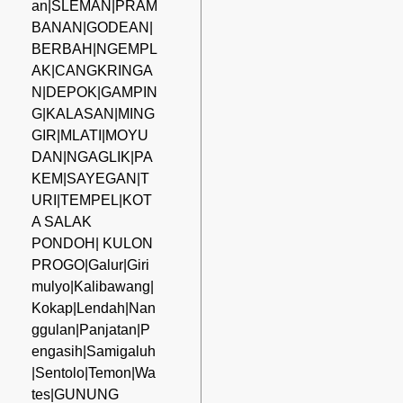
an|SLEMAN|PRAM
BANAN|GODEAN|
BERBAH|NGEMPL
AK|CANGKRINGA
N|DEPOK|GAMPIN
G|KALASAN|MING
GIR|MLATI|MOYU
DAN|NGAGLIK|PA
KEM|SAYEGAN|T
URI|TEMPEL|KOT
A SALAK
PONDOH| KULON
PROGO|Galur|Giri
mulyo|Kalibawang|
Kokap|Lendah|Nan
ggulan|Panjatan|P
engasih|Samigaluh
|Sentolo|Temon|Wa
tes|GUNUNG