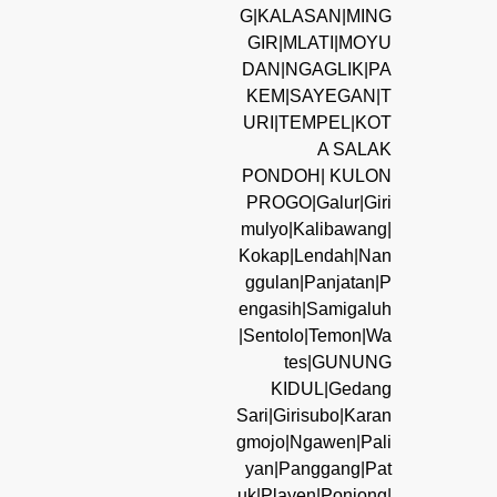
G|KALASAN|MING
GIR|MLATI|MOYU
DAN|NGAGLIK|PA
KEM|SAYEGAN|T
URI|TEMPEL|KOT
A SALAK
PONDOH| KULON
PROGO|Galur|Giri
mulyo|Kalibawang|
Kokap|Lendah|Nan
ggulan|Panjatan|P
engasih|Samigaluh
|Sentolo|Temon|Wa
tes|GUNUNG
KIDUL|Gedang
Sari|Girisubo|Karan
gmojo|Ngawen|Pali
yan|Panggang|Pat
uk|Playen|Ponjong|