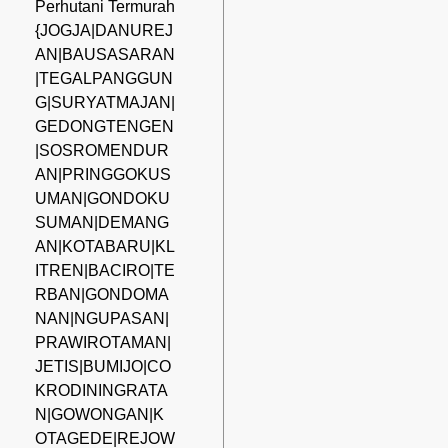
Perhutani Termurah
{JOGJA|DANUREJ
AN|BAUSASARAN
|TEGALPANGGUN
G|SURYATMAJAN|
GEDONGTENGEN
|SOSROMENDUR
AN|PRINGGOKUS
UMAN|GONDOKU
SUMAN|DEMANG
AN|KOTABARU|KL
ITREN|BACIRO|TE
RBAN|GONDOMA
NAN|NGUPASAN|
PRAWIROTAMAN|
JETIS|BUMIJO|CO
KRODININGRATA
N|GOWONGAN|K
OTAGEDE|REJOW