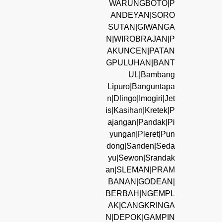
WARUNGBOTO|P
ANDEYAN|SORO
SUTAN|GIWANGA
N|WIROBRAJAN|P
AKUNCEN|PATAN
GPULUHAN|BANT
UL|Bambang
Lipuro|Banguntapa
n|Dlingo|Imogiri|Jet
is|Kasihan|Kretek|P
ajangan|Pandak|Pi
yungan|Pleret|Pun
dong|Sanden|Seda
yu|Sewon|Srandak
an|SLEMAN|PRAM
BANAN|GODEAN|
BERBAH|NGEMPL
AK|CANGKRINGA
N|DEPOK|GAMPIN