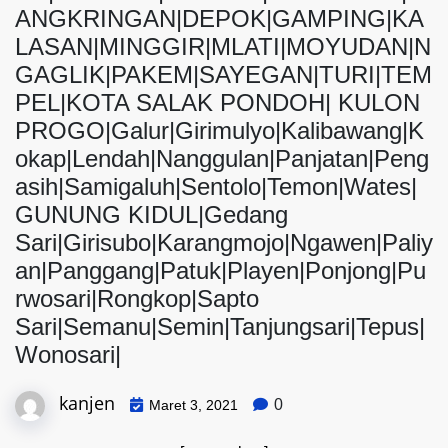
ANGKRINGAN|DEPOK|GAMPING|KA
LASAN|MINGGIR|MLATI|MOYUDAN|N
GAGLIK|PAKEM|SAYEGAN|TURI|TEM
PEL|KOTA SALAK PONDOH| KULON
PROGO|Galur|Girimulyo|Kalibawang|K
okap|Lendah|Nanggulan|Panjatan|Peng
asih|Samigaluh|Sentolo|Temon|Wates|
GUNUNG KIDUL|Gedang
Sari|Girisubo|Karangmojo|Ngawen|Paliy
an|Panggang|Patuk|Playen|Ponjong|Pu
rwosari|Rongkop|Sapto
Sari|Semanu|Semin|Tanjungsari|Tepus|
Wonosari|
kanjen
0
Maret 3, 2021