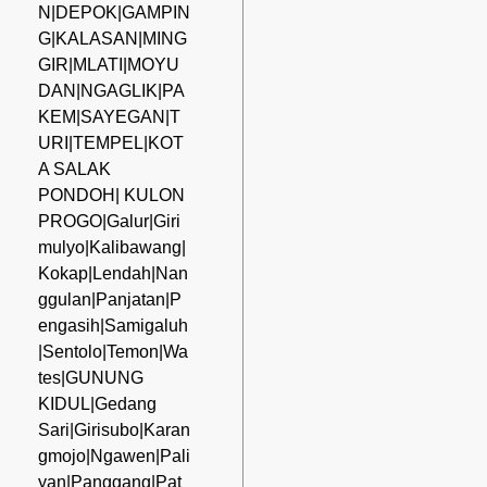
N|DEPOK|GAMPIN
G|KALASAN|MING
GIR|MLATI|MOYU
DAN|NGAGLIK|PA
KEM|SAYEGAN|T
URI|TEMPEL|KOT
A SALAK
PONDOH| KULON
PROGO|Galur|Giri
mulyo|Kalibawang|
Kokap|Lendah|Nan
ggulan|Panjatan|P
engasih|Samigaluh
|Sentolo|Temon|Wa
tes|GUNUNG
KIDUL|Gedang
Sari|Girisubo|Karan
gmojo|Ngawen|Pali
yan|Panggang|Pat