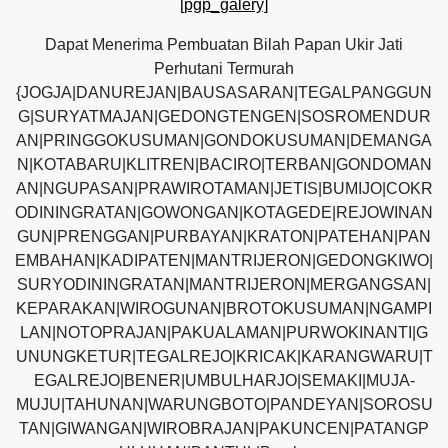
[pgp_galery]
Dapat Menerima Pembuatan Bilah Papan Ukir Jati
Perhutani Termurah
{JOGJA|DANUREJAN|BAUSASARAN|TEGALPANGGUN
G|SURYATMAJAN|GEDONGTENGEN|SOSROMENDUR
AN|PRINGGOKUSUMAN|GONDOKUSUMAN|DEMANGA
N|KOTABARU|KLITREN|BACIRO|TERBAN|GONDOMAN
AN|NGUPASAN|PRAWIROTAMAN|JETIS|BUMIJO|COKR
ODININGRATAN|GOWONGAN|KOTAGEDE|REJOWINAN
GUN|PRENGGAN|PURBAYAN|KRATON|PATEHAN|PAN
EMBAHAN|KADIPATEN|MANTRIJERON|GEDONGKIWO|
SURYODININGRATAN|MANTRIJERON|MERGANGSAN|
KEPARAKAN|WIROGUNAN|BROTOKUSUMAN|NGAMPI
LAN|NOTOPRAJAN|PAKUALAMAN|PURWOKINANTI|G
UNUNGKETUR|TEGALREJO|KRICAK|KARANGWARU|T
EGALREJO|BENER|UMBULHARJO|SEMAKI|MUJA-
MUJU|TAHUNAN|WARUNGBOTO|PANDEYAN|SOROSU
TAN|GIWANGAN|WIROBRAJAN|PAKUNCEN|PATANGP