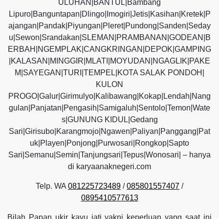
ULUHAN|BANTUL|Bambang
Lipuro|Banguntapan|Dlingo|Imogiri|Jetis|Kasihan|Kretek|P
ajangan|Pandak|Piyungan|Pleret|Pundong|Sanden|Seday
u|Sewon|Srandakan|SLEMAN|PRAMBANAN|GODEAN|B
ERBAH|NGEMPLAK|CANGKRINGAN|DEPOK|GAMPING
|KALASAN|MINGGIR|MLATI|MOYUDAN|NGAGLIK|PAKE
M|SAYEGAN|TURI|TEMPEL|KOTA SALAK PONDOH|
KULON
PROGO|Galur|Girimulyo|Kalibawang|Kokap|Lendah|Nang
gulan|Panjatan|Pengasih|Samigaluh|Sentolo|Temon|Wate
s|GUNUNG KIDUL|Gedang
Sari|Girisubo|Karangmojo|Ngawen|Paliyan|Panggang|Pat
uk|Playen|Ponjong|Purwosari|Rongkop|Sapto
Sari|Semanu|Semin|Tanjungsari|Tepus|Wonosari| – hanya
di karyaanaknegeri.com
Telp. WA
081225723489
/
085801557407
/
0895410577613
Bilah Papan ukir kayu jati yakni keperluan yang saat ini