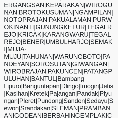
ERGANGSAN|KEPARAKAN|WIROGU
NAN|BROTOKUSUMAN|NGAMPILAN|
NOTOPRAJAN|PAKUALAMAN|PURW
OKINANTI|GUNUNGKETUR|TEGALR
EJO|KRICAK|KARANGWARU|TEGAL
REJO|BENER|UMBULHARJO|SEMAK
I|MUJA-
MUJU|TAHUNAN|WARUNGBOTO|PA
NDEYAN|SOROSUTAN|GIWANGAN|
WIROBRAJAN|PAKUNCEN|PATANGP
ULUHAN|BANTUL|Bambang
Lipuro|Banguntapan|Dlingo|Imogiri|Jetis
|Kasihan|Kretek|Pajangan|Pandak|Piyu
ngan|Pleret|Pundong|Sanden|Sedayu|S
ewon|Srandakan|SLEMAN|PRAMBAN
AN|GODEAN|BERBAH|NGEMPLAK|C