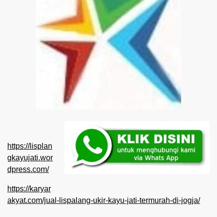
https://lisplan
gkayujati.wor
dpress.com/
https://karyar
akyat.com/jual-lispalang-ukir-kayu-jati-termurah-di-jogja/