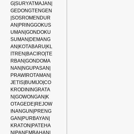
G|SURYATMAJAN|
GEDONGTENGEN
|SOSROMENDUR
AN|PRINGGOKUS
UMAN|GONDOKU
SUMAN|DEMANG
AN|KOTABARU|KL
ITREN|BACIRO|TE
RBAN|GONDOMA
NAN|NGUPASAN|
PRAWIROTAMAN|
JETIS|BUMIJO|CO
KRODININGRATA
N|GOWONGAN|K
OTAGEDE|REJOW
INANGUN|PRENG
GAN|PURBAYAN|
KRATON|PATEHA
N|PANEMBAHAN|