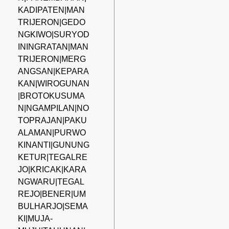
KADIPATEN|MAN
TRIJERON|GEDO
NGKIWO|SURYOD
ININGRATAN|MAN
TRIJERON|MERG
ANGSAN|KEPARA
KAN|WIROGUNAN
|BROTOKUSUMA
N|NGAMPILAN|NO
TOPRAJAN|PAKU
ALAMAN|PURWO
KINANTI|GUNUNG
KETUR|TEGALRE
JO|KRICAK|KARA
NGWARU|TEGAL
REJO|BENER|UM
BULHARJO|SEMA
KI|MUJA-