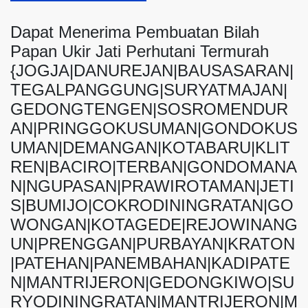
Dapat Menerima Pembuatan Bilah
Papan Ukir Jati Perhutani Termurah
{JOGJA|DANUREJAN|BAUSASARAN|
TEGALPANGGUNG|SURYATMAJAN|
GEDONGTENGEN|SOSROMENDUR
AN|PRINGGOKUSUMAN|GONDOKUS
UMAN|DEMANGAN|KOTABARU|KLIT
REN|BACIRO|TERBAN|GONDOMANA
N|NGUPASAN|PRAWIROTAMAN|JETI
S|BUMIJO|COKRODININGRATAN|GO
WONGAN|KOTAGEDE|REJOWINANG
UN|PRENGGAN|PURBAYAN|KRATON
|PATEHAN|PANEMBAHAN|KADIPATE
N|MANTRIJERON|GEDONGKIWO|SU
RYODININGRATAN|MANTRIJERON|M