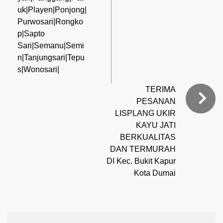
uk|Playen|Ponjong|
Purwosari|Rongko
p|Sapto
Sari|Semanu|Semi
n|Tanjungsari|Tepu
s|Wonosari|
TERIMA
PESANAN
LISPLANG UKIR
KAYU JATI
BERKUALITAS
DAN TERMURAH
DI Kec. Bukit Kapur
Kota Dumai