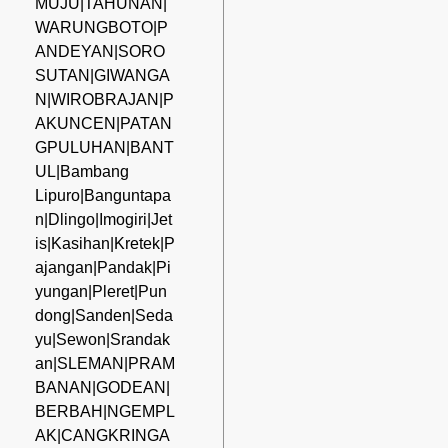
MUJU|TAHUNAN|
WARUNGBOTO|P
ANDEYAN|SORO
SUTAN|GIWANGA
N|WIROBRAJAN|P
AKUNCEN|PATAN
GPULUHAN|BANT
UL|Bambang
Lipuro|Banguntapa
n|Dlingo|Imogiri|Jet
is|Kasihan|Kretek|P
ajangan|Pandak|Pi
yungan|Pleret|Pun
dong|Sanden|Seda
yu|Sewon|Srandak
an|SLEMAN|PRAM
BANAN|GODEAN|
BERBAH|NGEMPL
AK|CANGKRINGA