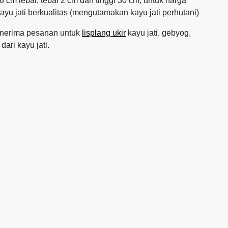
 cm lebar, tebal 2 cm dan tinggi 30 cm, untuk harga
kayu jati berkualitas (mengutamakan kayu jati perhutani)
menerima pesanan untuk
lisplang ukir
kayu jati, gebyog,
ari kayu jati.