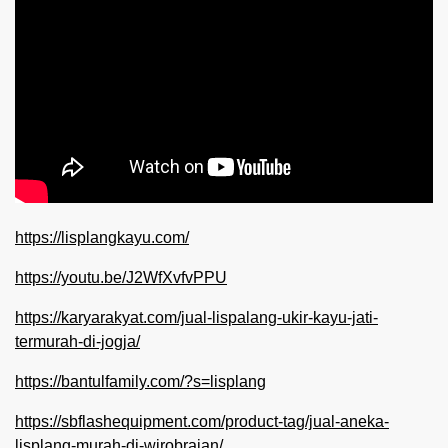
https://lisplangkayu.com/
https://youtu.be/J2WfXvfvPPU
https://karyarakyat.com/jual-lispalang-ukir-kayu-jati-
termurah-di-jogja/
https://bantulfamily.com/?s=lisplang
https://sbflashequipment.com/product-tag/jual-aneka-
lisplang-murah-di-wirobrajan/