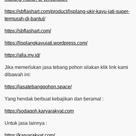
https://sbflashart.com/product/lisplang-ukir-kayu-jati-super-
termurah-di-bantul/
https://sbflashart.com/
https://lisplangkayujati.wordpress.com/
https://afia.my.id/
Jika memerlukan jasa tebang pohon silakan klik link kami
dibawah ini:
https://jasatebangpohon.space/
Yang hendak berbuat kebajikan dan beramal :
https://sodaqoh.karyarakyat.com
Untuk jasa lainnya :
https://karyarakyat.com/