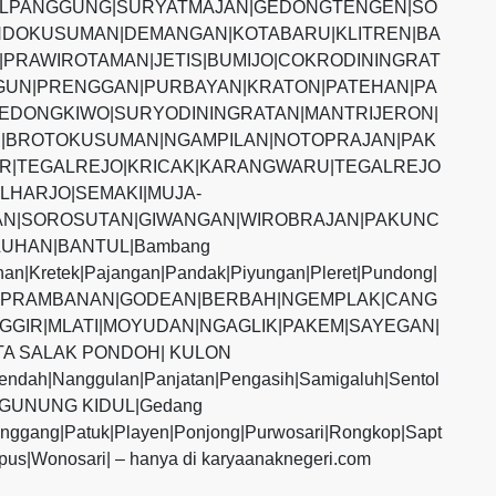
ALPANGGUNG|SURYATMAJAN|GEDONGTENGEN|SO
DOKUSUMAN|DEMANGAN|KOTABARU|KLITREN|BA
PRAWIROTAMAN|JETIS|BUMIJO|COKRODININGRAT
UN|PRENGGAN|PURBAYAN|KRATON|PATEHAN|PA
EDONGKIWO|SURYODININGRATAN|MANTRIJERON|
|BROTOKUSUMAN|NGAMPILAN|NOTOPRAJAN|PAK
R|TEGALREJO|KRICAK|KARANGWARU|TEGALREJO
LHARJO|SEMAKI|MUJA-
N|SOROSUTAN|GIWANGAN|WIROBRAJAN|PAKUNC
UHAN|BANTUL|Bambang
ihan|Kretek|Pajangan|Pandak|Piyungan|Pleret|Pundong|
MAN|PRAMBANAN|GODEAN|BERBAH|NGEMPLAK|CANG
GGIR|MLATI|MOYUDAN|NGAGLIK|PAKEM|SAYEGAN|
TA SALAK PONDOH| KULON
endah|Nanggulan|Panjatan|Pengasih|Samigaluh|Sentol
s|GUNUNG KIDUL|Gedang
anggang|Patuk|Playen|Ponjong|Purwosari|Rongkop|Sapt
pus|Wonosari| – hanya di karyaanaknegeri.com