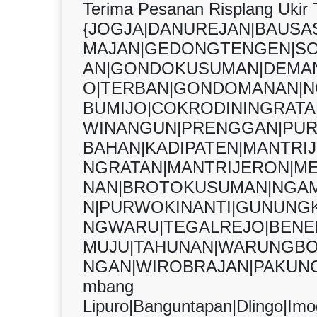
Terima Pesanan Risplang Ukir 
{JOGJA|DANUREJAN|BAUS
MAJAN|GEDONGTENGEN|S
AN|GONDOKUSUMAN|DEMAN
O|TERBAN|GONDOMANAN|N
BUMIJO|COKRODININGRAT
WINANGUN|PRENGGAN|PUR
BAHAN|KADIPATEN|MANTRI
NGRATAN|MANTRIJERON|M
NAN|BROTOKUSUMAN|NGAM
N|PURWOKINANTI|GUNUNGK
NGWARU|TEGALREJO|BENER
MUJU|TAHUNAN|WARUNGBO
NGAN|WIROBRAJAN|PAKUNC
mbang
Lipuro|Banguntapan|Dlingo|Imog