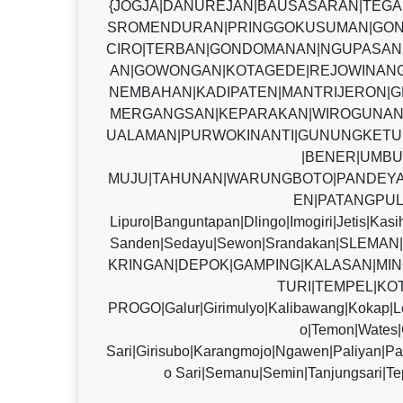
{JOGJA|DANUREJAN|BAUSASARAN|TEG
SROMENDURAN|PRINGGOKUSUMAN|GON
CIRO|TERBAN|GONDOMANAN|NGUPASAN|
AN|GOWONGAN|KOTAGEDE|REJOWINANG
NEMBAHAN|KADIPATEN|MANTRIJERON|G
MERGANGSAN|KEPARAKAN|WIROGUNAN
UALAMAN|PURWOKINANTI|GUNUNGKETU
|BENER|UMBU
MUJU|TAHUNAN|WARUNGBOTO|PANDEYA
EN|PATANGPUL
Lipuro|Banguntapan|Dlingo|Imogiri|Jetis|Kas
Sanden|Sedayu|Sewon|Srandakan|SLE
KRINGAN|DEPOK|GAMPING|KALASAN|MIN
TURI|TEMPEL|KO
PROGO|Galur|Girimulyo|Kalibawang|Kokap|L
o|Temon|Wate
Sari|Girisubo|Karangmojo|Ngawen|Paliyan|P
o Sari|Semanu|Semin|Tanjungsari|Te