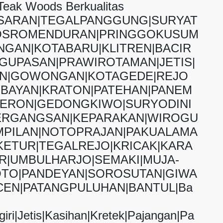
Teak Woods Berkualitas
ASARAN|TEGALPANGGUNG|SURYAT
OSROMENDURAN|PRINGGOKUSUM
GAN|KOTABARU|KLITREN|BACIR
GUPASAN|PRAWIROTAMAN|JETIS|
AN|GOWONGAN|KOTAGEDE|REJO
BAYAN|KRATON|PATEHAN|PANEM
JERON|GEDONGKIWO|SURYODINI
ERGANGSAN|KEPARAKAN|WIROGU
PILAN|NOTOPRAJAN|PAKUALAMA
ETUR|TEGALREJO|KRICAK|KARA
|UMBULHARJO|SEMAKI|MUJA-
TO|PANDEYAN|SOROSUTAN|GIWA
EN|PATANGPULUHAN|BANTUL|Ba
iri|Jetis|Kasihan|Kretek|Pajangan|Pa