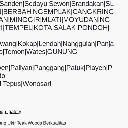
g|Sanden|Sedayu|Sewon|Srandakan|SL
|BERBAH|NGEMPLAK|CANGKRING
AN|MINGGIR|MLATI|MOYUDAN|NG
I|TEMPEL|KOTA SALAK PONDOH|
awang|Kokap|Lendah|Nanggulan|Panja
tolo|Temon|Wates|GUNUNG
wen|Paliyan|Panggang|Patuk|Playen|P
to
i|Tepus|Wonosari|
pgp_galery]
ng Ukir Teak Woods Berkualitas