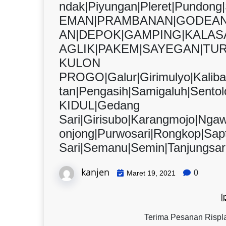
ndak|Piyungan|Pleret|Pundon
EMAN|PRAMBANAN|GODEAN
AN|DEPOK|GAMPING|KALAS
AGLIK|PAKEM|SAYEGAN|TUR
KULON
PROGO|Galur|Girimulyo|Kalib
tan|Pengasih|Samigaluh|Sen
KIDUL|Gedang
Sari|Girisubo|Karangmojo|Nga
onjong|Purwosari|Rongkop|Sap
Sari|Semanu|Semin|Tanjungsar
kanjen
0
Maret 19, 2021
[
Terima Pesanan Rispla