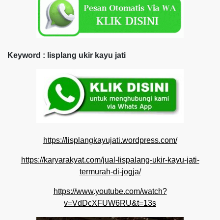
Keyword : lisplang ukir kayu jati
https://lisplangkayujati.wordpress.com/
https://karyarakyat.com/jual-lispalang-ukir-kayu-jati-
termurah-di-jogja/
https://www.youtube.com/watch?
v=VdDcXFUW6RU&t=13s