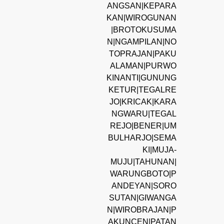
ANGSAN|KEPARA
KAN|WIROGUNAN
|BROTOKUSUMA
N|NGAMPILAN|NO
TOPRAJAN|PAKU
ALAMAN|PURWO
KINANTI|GUNUNG
KETUR|TEGALRE
JO|KRICAK|KARA
NGWARU|TEGAL
REJO|BENER|UM
BULHARJO|SEMA
KI|MUJA-
MUJU|TAHUNAN|
WARUNGBOTO|P
ANDEYAN|SORO
SUTAN|GIWANGA
N|WIROBRAJAN|P
AKUNCEN|PATAN