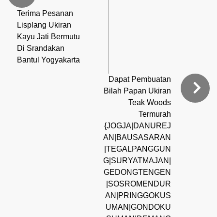
Terima Pesanan
Lisplang Ukiran
Kayu Jati Bermutu
Di Srandakan
Bantul Yogyakarta
Dapat Pembuatan
Bilah Papan Ukiran
Teak Woods
Termurah
{JOGJA|DANUREJ
AN|BAUSASARAN
|TEGALPANGGUN
G|SURYATMAJAN|
GEDONGTENGEN
|SOSROMENDUR
AN|PRINGGOKUS
UMAN|GONDOKU