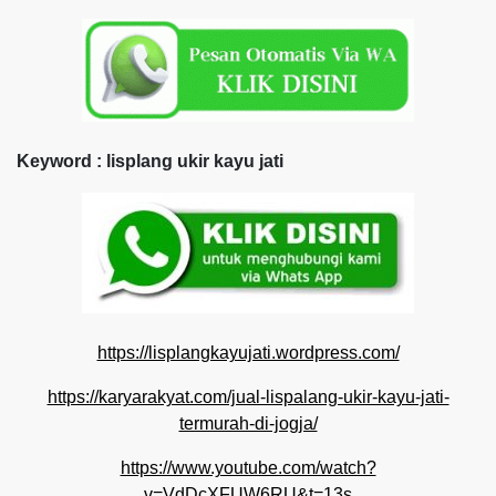
Keyword : lisplang ukir kayu jati
https://lisplangkayujati.wordpress.com/
https://karyarakyat.com/jual-lispalang-ukir-kayu-jati-
termurah-di-jogja/
https://www.youtube.com/watch?
v=VdDcXFUW6RU&t=13s