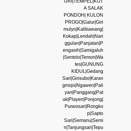
URI|TEMPEL|KOT
A SALAK
PONDOH| KULON
PROGO|Galur|Giri
mulyo|Kalibawang|
Kokap|Lendah|Nan
ggulan|Panjatan|P
engasih|Samigaluh
|Sentolo|Temon|Wa
tes|GUNUNG
KIDUL|Gedang
Sari|Girisubo|Karan
gmojo|Ngawen|Pali
yan|Panggang|Pat
uk|Playen|Ponjong|
Purwosari|Rongko
p|Sapto
Sari|Semanu|Semi
n|Tanjungsari|Tepu