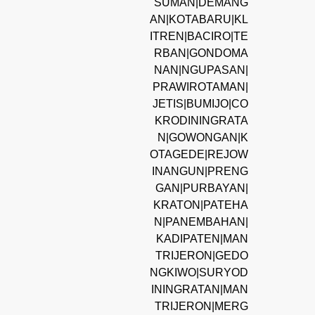
SUMAN|DEMANG
AN|KOTABARU|KL
ITREN|BACIRO|TE
RBAN|GONDOMA
NAN|NGUPASAN|
PRAWIROTAMAN|
JETIS|BUMIJO|CO
KRODININGRATA
N|GOWONGAN|K
OTAGEDE|REJOW
INANGUN|PRENG
GAN|PURBAYAN|
KRATON|PATEHA
N|PANEMBAHAN|
KADIPATEN|MAN
TRIJERON|GEDO
NGKIWO|SURYOD
ININGRATAN|MAN
TRIJERON|MERG