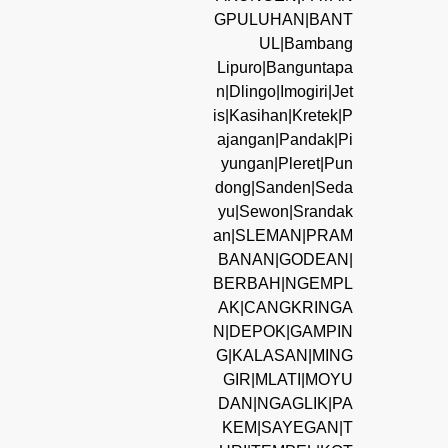
GPULUHAN|BANT
UL|Bambang
Lipuro|Banguntapa
n|Dlingo|Imogiri|Jet
is|Kasihan|Kretek|P
ajangan|Pandak|Pi
yungan|Pleret|Pun
dong|Sanden|Seda
yu|Sewon|Srandak
an|SLEMAN|PRAM
BANAN|GODEAN|
BERBAH|NGEMPL
AK|CANGKRINGA
N|DEPOK|GAMPIN
G|KALASAN|MING
GIR|MLATI|MOYU
DAN|NGAGLIK|PA
KEM|SAYEGAN|T