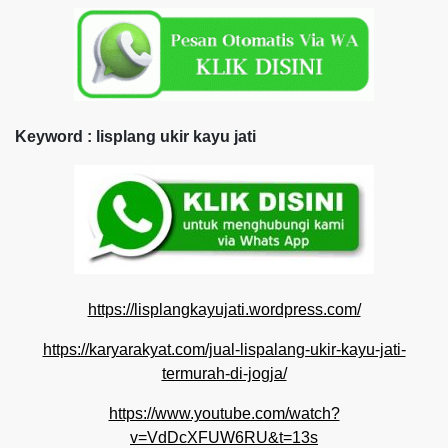
Keyword : lisplang ukir kayu jati
https://lisplangkayujati.wordpress.com/
https://karyarakyat.com/jual-lispalang-ukir-kayu-jati-
termurah-di-jogja/
https://www.youtube.com/watch?
v=VdDcXFUW6RU&t=13s