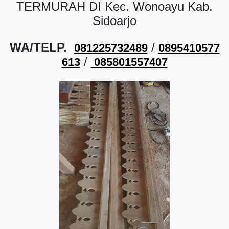
TERMURAH DI Kec. Wonoayu Kab.
Sidoarjo
WA/TELP.
/
081225732489
0895410577
/
613
085801557407