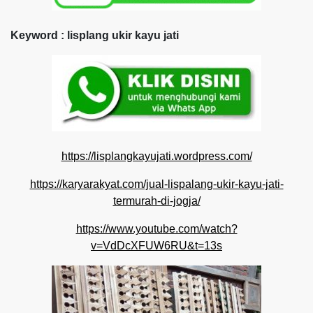
Keyword : lisplang ukir kayu jati
https://lisplangkayujati.wordpress.com/
https://karyarakyat.com/jual-lispalang-ukir-kayu-jati-
termurah-di-jogja/
https://www.youtube.com/watch?
v=VdDcXFUW6RU&t=13s