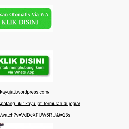
ngkayujati.wordpress.com/
ispalang-ukir-kayu-jati-termurah-di-jogja/
com/watch?v=VdDcXFUW6RU&t=13s