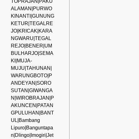
TOPRAJAN|PAKU
ALAMAN|PURWO
KINANTI|GUNUNG
KETUR|TEGALRE
JO|KRICAK|KARA
NGWARU|TEGAL
REJO|BENER|UM
BULHARJO|SEMA
KI|MUJA-
MUJU|TAHUNAN|
WARUNGBOTO|P
ANDEYAN|SORO
SUTAN|GIWANGA
N|WIROBRAJAN|P
AKUNCEN|PATAN
GPULUHAN|BANT
UL|Bambang
Lipuro|Banguntapa
n|Dlingo|Imogiri|Jet