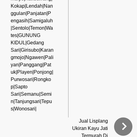
Kokap|Lendah|Nan
ggulan|Panjatan|P
engasih|Samigaluh
|Sentolo|Temon|Wa
tes|GUNUNG
KIDUL|Gedang
Sari|Girisubo|Karan
gmojo|Ngawen|Pali
yan|Panggang|Pat
uk|Playen|Ponjong|
Purwosari|Rongko
p|Sapto
Sari|Semanu|Semi
n|Tanjungsari|Tepu
s|Wonosari|
Jual Lisplang
Ukiran Kayu Jati
Termurah Di