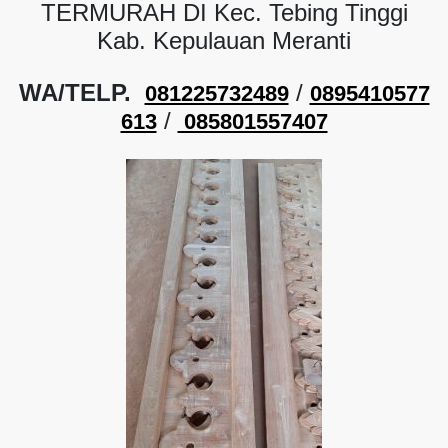
TERMURAH DI Kec. Tebing Tinggi
Kab. Kepulauan Meranti
WA/TELP.
/
081225732489
0895410577
/
613
085801557407