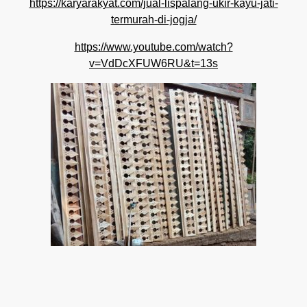
https://karyarakyat.com/jual-lispalang-ukir-kayu-jati-
termurah-di-jogja/
https://www.youtube.com/watch?
v=VdDcXFUW6RU&t=13s