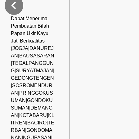
Dapat Menerima
Pembuatan Bilah
Papan Ukir Kayu
Jati Berkualitas
{JOGJA|DANUREJ
AN|BAUSASARAN
|TEGALPANGGUN
G|SURYATMAJAN|
GEDONGTENGEN
|SOSROMENDUR
AN|PRINGGOKUS
UMAN|GONDOKU
SUMAN|DEMANG
AN|KOTABARU|KL
ITREN|BACIRO|TE
RBAN|GONDOMA
NAN|NGUPASAN|