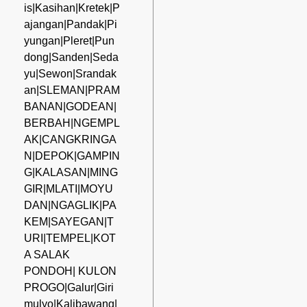
is|Kasihan|Kretek|P
ajangan|Pandak|Pi
yungan|Pleret|Pun
dong|Sanden|Seda
yu|Sewon|Srandak
an|SLEMAN|PRAM
BANAN|GODEAN|
BERBAH|NGEMPL
AK|CANGKRINGA
N|DEPOK|GAMPIN
G|KALASAN|MING
GIR|MLATI|MOYU
DAN|NGAGLIK|PA
KEM|SAYEGAN|T
URI|TEMPEL|KOT
A SALAK
PONDOH| KULON
PROGO|Galur|Giri
mulyo|Kalibawang|