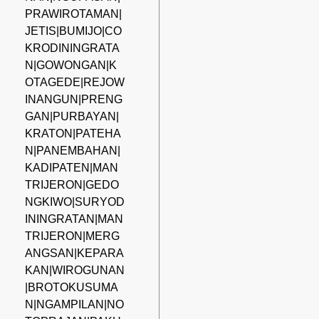
PRAWIROTAMAN|
JETIS|BUMIJO|CO
KRODININGRATA
N|GOWONGAN|K
OTAGEDE|REJOW
INANGUN|PRENG
GAN|PURBAYAN|
KRATON|PATEHA
N|PANEMBAHAN|
KADIPATEN|MAN
TRIJERON|GEDO
NGKIWO|SURYOD
ININGRATAN|MAN
TRIJERON|MERG
ANGSAN|KEPARA
KAN|WIROGUNAN
|BROTOKUSUMA
N|NGAMPILAN|NO