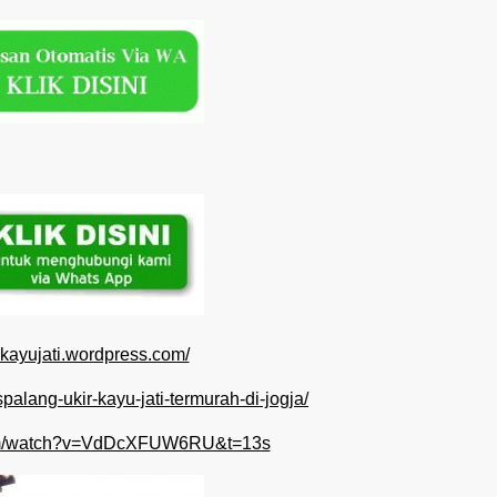
ngkayujati.wordpress.com/
ispalang-ukir-kayu-jati-termurah-di-jogja/
com/watch?v=VdDcXFUW6RU&t=13s