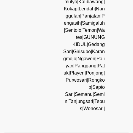
mulyo|Kalibawang|
Kokap|Lendah|Nan
ggulan|Panjatan|P
engasih|Samigaluh
|Sentolo|Temon|Wa
tes|GUNUNG
KIDUL|Gedang
Sari|Girisubo|Karan
gmojo|Ngawen|Pali
yan|Panggang|Pat
uk|Playen|Ponjong|
Purwosari|Rongko
p|Sapto
Sari|Semanu|Semi
n|Tanjungsari|Tepu
s|Wonosari|