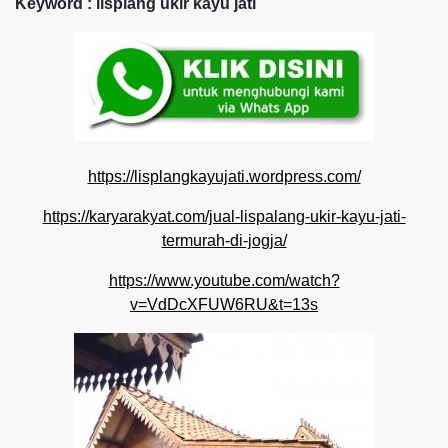
Keyword : lisplang ukir kayu jati
https://lisplangkayujati.wordpress.com/
https://karyarakyat.com/jual-lispalang-ukir-kayu-jati-
termurah-di-jogja/
https://www.youtube.com/watch?
v=VdDcXFUW6RU&t=13s