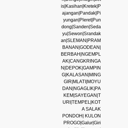
is|Kasihan|Kretek|P
ajangan|Pandak|Pi
yungan|Pleret|Pun
dong|Sanden|Seda
yu|Sewon|Srandak
an|SLEMAN|PRAM
BANAN|GODEAN|
BERBAH|NGEMPL
AK|CANGKRINGA
N|DEPOK|GAMPIN
G|KALASAN|MING
GIR|MLATI|MOYU
DAN|NGAGLIK|PA
KEM|SAYEGAN|T
URI|TEMPEL|KOT
A SALAK
PONDOH| KULON
PROGO|Galur|Giri