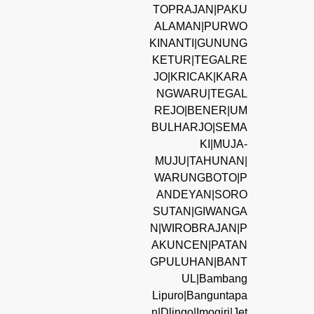
TOPRAJAN|PAKU
ALAMAN|PURWO
KINANTI|GUNUNG
KETUR|TEGALRE
JO|KRICAK|KARA
NGWARU|TEGAL
REJO|BENER|UM
BULHARJO|SEMA
KI|MUJA-
MUJU|TAHUNAN|
WARUNGBOTO|P
ANDEYAN|SORO
SUTAN|GIWANGA
N|WIROBRAJAN|P
AKUNCEN|PATAN
GPULUHAN|BANT
UL|Bambang
Lipuro|Banguntapa
n|Dlingo|Imogiri|Jet