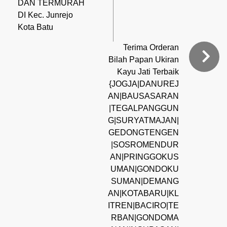
DAN TERMURAH
DI Kec. Junrejo
Kota Batu
Terima Orderan
Bilah Papan Ukiran
Kayu Jati Terbaik
{JOGJA|DANUREJ
AN|BAUSASARAN
|TEGALPANGGUN
G|SURYATMAJAN|
GEDONGTENGEN
|SOSROMENDUR
AN|PRINGGOKUS
UMAN|GONDOKU
SUMAN|DEMANG
AN|KOTABARU|KL
ITREN|BACIRO|TE
RBAN|GONDOMA