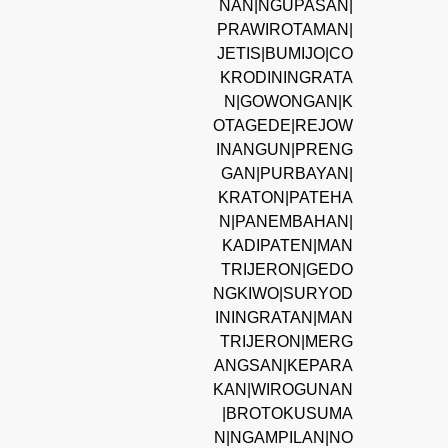
NAN|NGUPASAN|
PRAWIROTAMAN|
JETIS|BUMIJO|CO
KRODININGRATA
N|GOWONGAN|K
OTAGEDE|REJOW
INANGUN|PRENG
GAN|PURBAYAN|
KRATON|PATEHA
N|PANEMBAHAN|
KADIPATEN|MAN
TRIJERON|GEDO
NGKIWO|SURYOD
ININGRATAN|MAN
TRIJERON|MERG
ANGSAN|KEPARA
KAN|WIROGUNAN
|BROTOKUSUMA
N|NGAMPILAN|NO