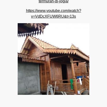
termurah-di-jogja/
https://www.youtube.com/watch?
v=VdDcXFUW6RU&t=13s