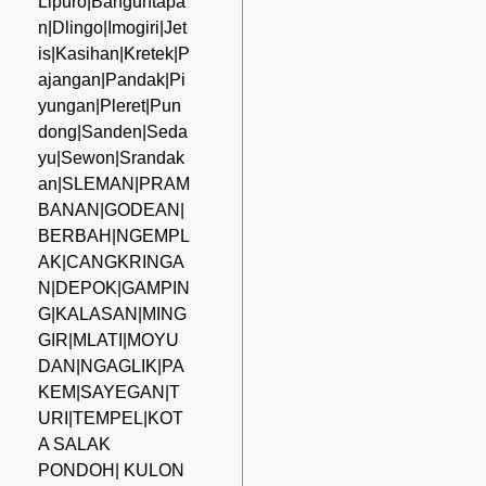
Lipuro|Banguntapa
n|Dlingo|Imogiri|Jet
is|Kasihan|Kretek|P
ajangan|Pandak|Pi
yungan|Pleret|Pun
dong|Sanden|Seda
yu|Sewon|Srandak
an|SLEMAN|PRAM
BANAN|GODEAN|
BERBAH|NGEMPL
AK|CANGKRINGA
N|DEPOK|GAMPIN
G|KALASAN|MING
GIR|MLATI|MOYU
DAN|NGAGLIK|PA
KEM|SAYEGAN|T
URI|TEMPEL|KOT
A SALAK
PONDOH| KULON