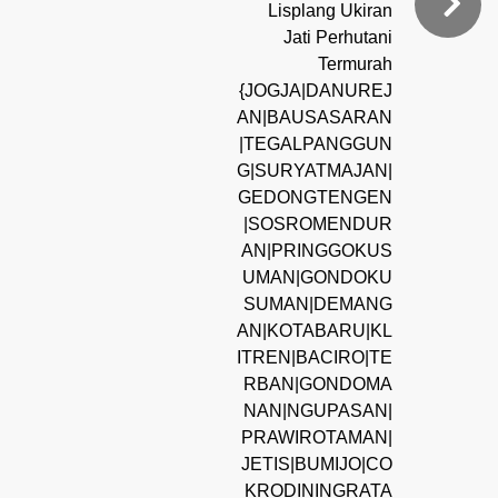
Lisplang Ukiran
Jati Perhutani
Termurah
{JOGJA|DANUREJ
AN|BAUSASARAN
|TEGALPANGGUN
G|SURYATMAJAN|
GEDONGTENGEN
|SOSROMENDUR
AN|PRINGGOKUS
UMAN|GONDOKU
SUMAN|DEMANG
AN|KOTABARU|KL
ITREN|BACIRO|TE
RBAN|GONDOMA
NAN|NGUPASAN|
PRAWIROTAMAN|
JETIS|BUMIJO|CO
KRODININGRATA