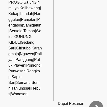
PROGO|Galur|Giri
mulyo|Kalibawang|
Kokap|Lendah|Nan
ggulan|Panjatan|P
engasih|Samigaluh
|Sentolo|Temon|Wa
tes|GUNUNG
KIDUL|Gedang
Sari|Girisubo|Karan
gmojo|Ngawen|Pali
yan|Panggang|Pat
uk|Playen|Ponjong|
Purwosari|Rongko
p|Sapto
Sari|Semanu|Semi
n|Tanjungsari|Tepu
s|Wonosari|
Dapat Pesanan