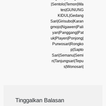
|Sentolo|Temon|Wa
tes|GUNUNG
KIDUL|Gedang
Sari|Girisubo|Karan
gmojo|Ngawen|Pali
yan|Panggang|Pat
uk|Playen|Ponjong|
Purwosari|Rongko
p|Sapto
Sari|Semanu|Semi
n|Tanjungsari|Tepu
s|Wonosari|
Tinggalkan Balasan