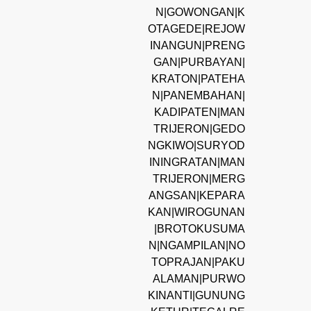
N|GOWONGAN|K
OTAGEDE|REJOW
INANGUN|PRENG
GAN|PURBAYAN|
KRATON|PATEHA
N|PANEMBAHAN|
KADIPATEN|MAN
TRIJERON|GEDO
NGKIWO|SURYOD
ININGRATAN|MAN
TRIJERON|MERG
ANGSAN|KEPARA
KAN|WIROGUNAN
|BROTOKUSUMA
N|NGAMPILAN|NO
TOPRAJAN|PAKU
ALAMAN|PURWO
KINANTI|GUNUNG