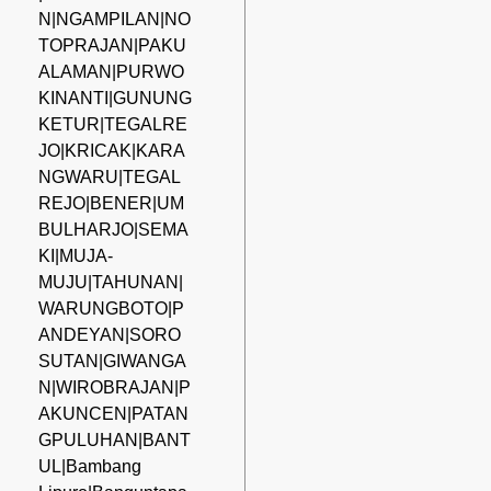
N|NGAMPILAN|NO
TOPRAJAN|PAKU
ALAMAN|PURWO
KINANTI|GUNUNG
KETUR|TEGALRE
JO|KRICAK|KARA
NGWARU|TEGAL
REJO|BENER|UM
BULHARJO|SEMA
KI|MUJA-
MUJU|TAHUNAN|
WARUNGBOTO|P
ANDEYAN|SORO
SUTAN|GIWANGA
N|WIROBRAJAN|P
AKUNCEN|PATAN
GPULUHAN|BANT
UL|Bambang