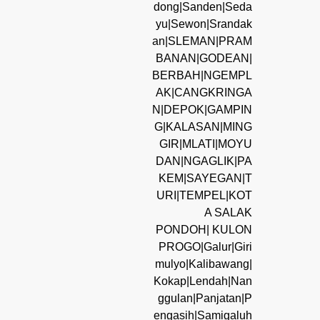
dong|Sanden|Seda
yu|Sewon|Srandak
an|SLEMAN|PRAM
BANAN|GODEAN|
BERBAH|NGEMPL
AK|CANGKRINGA
N|DEPOK|GAMPIN
G|KALASAN|MING
GIR|MLATI|MOYU
DAN|NGAGLIK|PA
KEM|SAYEGAN|T
URI|TEMPEL|KOT
A SALAK
PONDOH| KULON
PROGO|Galur|Giri
mulyo|Kalibawang|
Kokap|Lendah|Nan
ggulan|Panjatan|P
engasih|Samigaluh