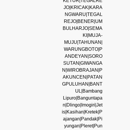
KETUR|TEGALRE
JO|KRICAK|KARA
NGWARU|TEGAL
REJO|BENER|UM
BULHARJO|SEMA
KI|MUJA-
MUJU|TAHUNAN|
WARUNGBOTO|P
ANDEYAN|SORO
SUTAN|GIWANGA
N|WIROBRAJAN|P
AKUNCEN|PATAN
GPULUHAN|BANT
UL|Bambang
Lipuro|Banguntapa
n|Dlingo|Imogiri|Jet
is|Kasihan|Kretek|P
ajangan|Pandak|Pi
yungan|Pleret|Pun