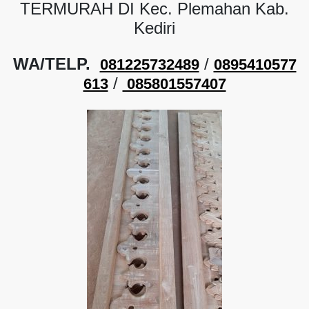
TERMURAH DI Kec. Plemahan Kab.
Kediri
WA/TELP.
/
081225732489
0895410577
/
613
085801557407