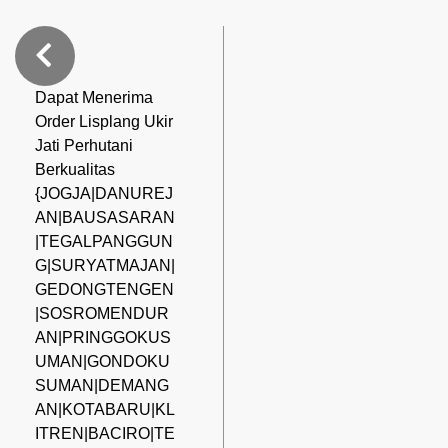
Dapat Menerima
Order Lisplang Ukir
Jati Perhutani
Berkualitas
{JOGJA|DANUREJ
AN|BAUSASARAN
|TEGALPANGGUN
G|SURYATMAJAN|
GEDONGTENGEN
|SOSROMENDUR
AN|PRINGGOKUS
UMAN|GONDOKU
SUMAN|DEMANG
AN|KOTABARU|KL
ITREN|BACIRO|TE