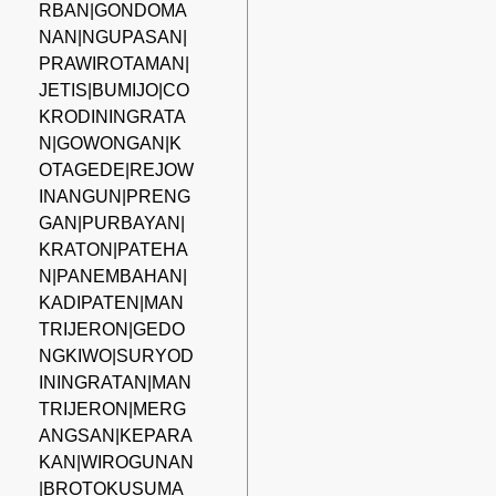
RBAN|GONDOMA
NAN|NGUPASAN|
PRAWIROTAMAN|
JETIS|BUMIJO|CO
KRODININGRATA
N|GOWONGAN|K
OTAGEDE|REJOW
INANGUN|PRENG
GAN|PURBAYAN|
KRATON|PATEHA
N|PANEMBAHAN|
KADIPATEN|MAN
TRIJERON|GEDO
NGKIWO|SURYOD
ININGRATAN|MAN
TRIJERON|MERG
ANGSAN|KEPARA
KAN|WIROGUNAN
|BROTOKUSUMA